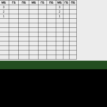
МБ
ГБ
ПБ
МБ
ГБ
ПБ
МБ
ГБ
ПБ
3
3
2
2
1
1