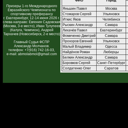
ФИО
Город
Призеры 1-го Международного
Яньшин Павел
Москва
Евразийского Чемпионата по
спортивному преферансу
Стожаров Сергей
Ульяновск
г. Екатеринбург, 12-14 июня 2026 г.
Иткис Яков
Челябинск
слева-направо: Евгения Садовская
Рыскин Александр
Самара
(Москва, 3-е место), Иван Тулупеев
(Калуга, Чемпион), Андрей
Лихачёв Павел
Екатеринбург
Тархачев (Новосибирск, 2-е место)
Фомиченко Дмитрий
Самара
Прохоров Евгений
Ульяновск
Главный Судья ФСПР
Александр Молчанов.
Малый Владимир
Одесса
телефон: +7(916) 742-16-03,
Найдёнов Роман
Люберцы
e-mail: abmolabmol@gmail.com
Белкин Александр
Самара
Боровков Сергей
Санкт-Петербург
Солдатенко Олег
Саратов