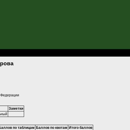
ожарова
арова
 Федерации
Заметки
ьный
Баллов по таблицам
Баллов по квотам
Итого баллов