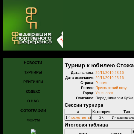
Главная
»
Турниры
»
Прошедшие турниры
» Турнир к юбилею Ст
НОВОСТИ
Турнир к юбилею Стож
ТУРНИРЫ
Дата начала:
29/11/2019 23:16
Дата окончания:
29/11/2019 23:16
РЕЙТИНГИ
Страна:
Россия
Регион:
Приволжский округ
КОДЕКС
Город:
Ульяновск
Описание:
Перед Финалом Кубка
О НАС
Сессии турнира
ФОТОГРАФИИ
#
Категория
Тип
1 (
посмотреть
)
2К
Индивидуал
ФОРУМ
Итоговая таблица