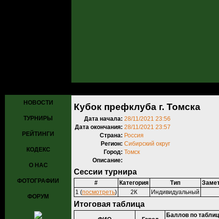
Главная
»
Турниры
»
Прошедшие турниры
» Кубок префклуба г. Т
НОВОСТИ
Кубок префклуба г. Томска
ТУРНИРЫ
Дата начала:
28/11/2021 23:56
Дата окончания:
28/11/2021 23:57
РЕЙТИНГИ
Страна:
Россия
Регион:
Сибирский округ
КОДЕКС
Город:
Томск
Описание:
О НАС
Сессии турнира
ФОТОГРАФИИ
#
Категория
Тип
Заме
1 (
посмотреть
)
2К
Индивидуальный
ФОРУМ
Итоговая таблица
Баллов по табли