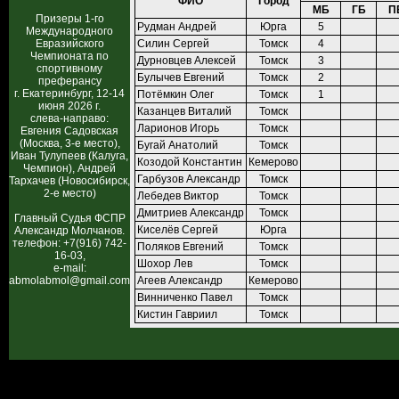
ФИО
Город
МБ
ГБ
П
Призеры 1-го
Рудман Андрей
Юрга
5
Международного
Евразийского
Силин Сергей
Томск
4
Чемпионата по
Дурновцев Алексей
Томск
3
спортивному
Булычев Евгений
Томск
2
преферансу
г. Екатеринбург, 12-14
Потёмкин Олег
Томск
1
июня 2026 г.
Казанцев Виталий
Томск
слева-направо:
Ларионов Игорь
Томск
Евгения Садовская
(Москва, 3-е место),
Бугай Анатолий
Томск
Иван Тулупеев (Калуга,
Козодой Константин
Кемерово
Чемпион), Андрей
Гарбузов Александр
Томск
Тархачев (Новосибирск,
2-е место)
Лебедев Виктор
Томск
Дмитриев Александр
Томск
Главный Судья ФСПР
Киселёв Сергей
Юрга
Александр Молчанов.
телефон: +7(916) 742-
Поляков Евгений
Томск
16-03,
Шохор Лев
Томск
e-mail:
abmolabmol@gmail.com
Агеев Александр
Кемерово
Винниченко Павел
Томск
Кистин Гавриил
Томск