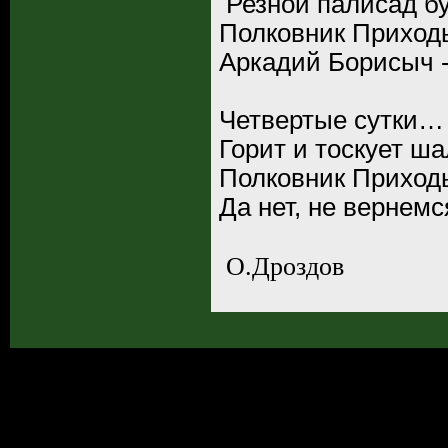
Резной палисад бу
Полковник Приходь
Аркадий Борисыч 
Четвертые сутки… 
Горит и тоскует ш
Полковник Приходь
Да нет, не вернемс
О.Дроздов