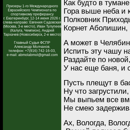
Как будто в туман
Призеры 1-го Международного
Гора выше неба и к
Евразийского Чемпионата по
спортивному преферансу
Полковник Приходь
г. Екатеринбург, 12-14 июня 2026 г.
слева-направо: Евгения Садовская
Корнет Аболишин, 
(Москва, 3-е место), Иван Тулупеев
(Калуга, Чемпион), Андрей
Тархачев (Новосибирск, 2-е место)
А может в Челябинс
Главный Судья ФСПР
Александр Молчанов.
Испить эту чашу н
телефон: +7(916) 742-16-03,
e-mail: abmolabmol@gmail.com
Раздайте по новой
У нас еще баня, и 
Пусть плещут в ба
Ну что загрустили,
Мы выпьем все вм
Не смею задержива
Ах, Вологда, Волог