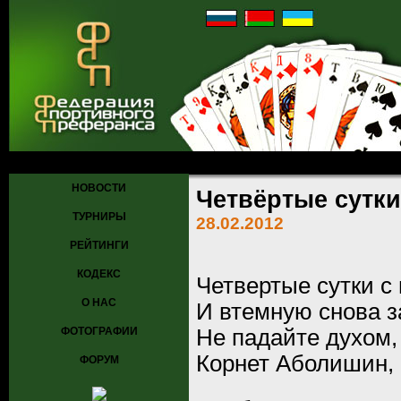
Главная
»
Новости
» 28.02.2012: Четвёртые сутки...
НОВОСТИ
Четвёртые сутки.
ТУРНИРЫ
28.02.2012
РЕЙТИНГИ
КОДЕКС
Четвертые сутки с
О НАС
И втемную снова з
ФОТОГРАФИИ
Не падайте духом,
Корнет Аболишин, 
ФОРУМ