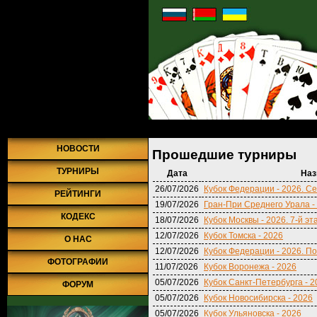
Главная
»
Турниры
» Прошедшие турниры
НОВОСТИ
Прошедшие турниры
ТУРНИРЫ
Дата
Наз
26/07/2026
Кубок Федерации - 2026. Се
РЕЙТИНГИ
19/07/2026
Гран-При Среднего Урала -
КОДЕКС
18/07/2026
Кубок Москвы - 2026. 7-й эт
12/07/2026
Кубок Томска - 2026
О НАС
12/07/2026
Кубок Федерации - 2026. По
ФОТОГРАФИИ
11/07/2026
Кубок Воронежа - 2026
05/07/2026
Кубок Санкт-Петербурга - 2
ФОРУМ
05/07/2026
Кубок Новосибирска - 2026
05/07/2026
Кубок Ульяновска - 2026