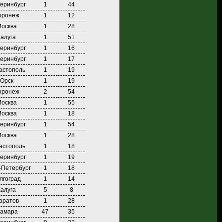
еринбург
1
44
оронеж
1
12
осква
1
28
Калуга
1
51
еринбург
1
16
еринбург
1
17
астополь
1
19
Орск
1
19
оронеж
2
54
осква
1
55
осква
1
18
еринбург
1
54
осква
1
28
астополь
1
18
еринбург
1
19
-Петербург
1
18
лгоград
1
14
Калуга
5
8
аратов
1
28
амара
47
35