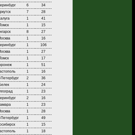
еринбург
6
34
ркутск
7
28
Калуга
1
41
Томск
1
15
нгарск
8
27
осква
1
16
еринбург
1
106
осква
1
27
Томск
1
17
оронеж
1
51
астополь
1
16
-Петербург
2
36
Белек
1
24
лгоград
1
23
еринбург
2
16
амара
1
23
осква
1
28
-Петербург
1
49
осибирск
1
15
астополь
1
18