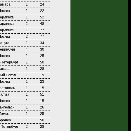
амара
1
24
осква
1
22
ардинка
1
52
ардинка
2
48
ардинка
1
77
осква
2
77
Калуга
1
34
еринбург
4
30
осква
1
25
-Петербург
1
50
амара
1
28
ый Оскол
1
19
осква
1
23
астополь
1
15
Калуга
1
51
осква
1
15
ангельск
1
26
Томск
1
25
оронеж
1
50
-Петербург
2
28