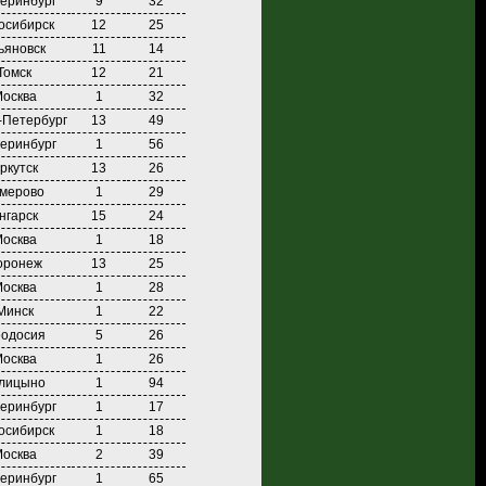
еринбург
9
32
осибирск
12
25
ьяновск
11
14
Томск
12
21
осква
1
32
-Петербург
13
49
еринбург
1
56
ркутск
13
26
мерово
1
29
нгарск
15
24
осква
1
18
оронеж
13
25
осква
1
28
Минск
1
22
одосия
5
26
осква
1
26
лицыно
1
94
еринбург
1
17
осибирск
1
18
осква
2
39
еринбург
1
65