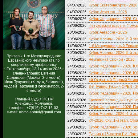
04/07/2026
Кубок Екатеринбурга - 2026
04/07/2026
Кубок Иркутска - 2026
28/06/2026
Кубок Федерации - 2026. Ст
28/06/2026
Петуховские встречи (Томск
20/06/2026
Кубок Ангарска - 2026
20/06/2026
Кубок Москвы - 2026. 6-й эт
14/06/2026
1-й Международный Еврази
30/05/2026
Кубок Москвы - 2026. 5-й эт
Призеры 1-го Международного
24/05/2026
Чемпионат Сибири - 2026
Евразийского Чемпионата по
спортивному преферансу
24/05/2026
Кубок Федерации - 2026. ЮГ.
г. Екатеринбург, 12-14 июня 2026 г.
17/05/2026
Кубок Федерации - 2026. ЮГ
слева-направо: Евгения
Садовская (Москва, 3-е место),
17/05/2026
4й Открытый Парный Чемпи
Иван Тулупеев (Калуга, Чемпион),
Андрей Тархачев (Новосибирск, 2-
29/04/2026
3-й Турнир Турция OPEN - 
е место)
26/04/2026
Кубок Федерации - 2026. По
Главный Судья ФСПР
11/04/2026
Круговой Командный турнир
Александр Молчанов.
05/04/2026
Кубок Федерации - 2026. По
телефон: +7(916) 742-16-03,
e-mail: abmolabmol@gmail.com
04/04/2026
Кубок Москвы - 2026. 4-й эт
29/03/2026
КФ-2026, С-З, 1-й этап. От
29/03/2026
Кубок Федерации - 2026. Ур
28/03/2026
Турнир к 75-летию Г.И. Лок