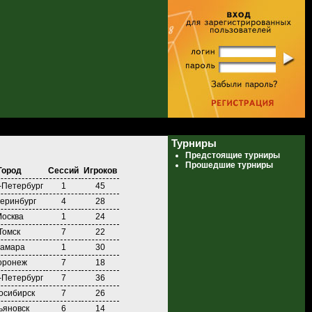
Турниры
Предстоящие турниры
Прошедшие турниры
Город
Сессий
Игроков
-Петербург
1
45
еринбург
4
28
осква
1
24
Томск
7
22
амара
1
30
оронеж
7
18
-Петербург
7
36
осибирск
7
26
ьяновск
6
14