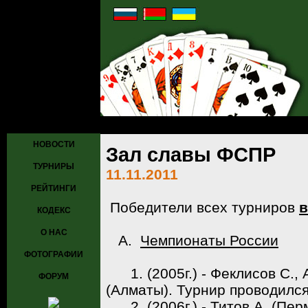
Главная
»
Новости
» 11.11.2011: Зал славы ФСПР
НОВОСТИ
Зал славы ФСПР
ТУРНИРЫ
11.11.2011
РЕЙТИНГИ
Победители всех турниров
КОДЕКС
О НАС
А.
Чемпионаты России
ФОТОГРАФИИ
1. (2005г.) - Феклисов С., 
ФОРУМ
(Алматы). Турнир проводился 
2. (2006г.) - Титов А. (Перм