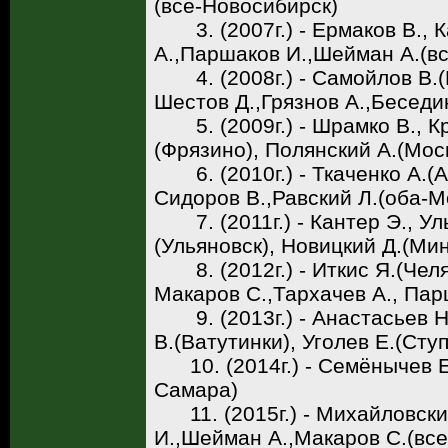
(все-Новосибирск)
3. (2007г.) - Ермаков В., К
А.,Паршаков И.,Шейман А.(в
4. (2008г.) - Самойлов В.(М
Шестов Д.,Грязнов А.,Беседи
5. (2009г.) - Шрамко В., Кр
(Фрязино), Полянский А.(Мос
6. (2010г.) - Ткаченко А.(А
Сидоров В.,Равский Л.(оба-М
7. (2011г.) - Кантер Э., Ул
(Ульяновск), Новицкий Д.(Мин
8. (2012г.) - Иткис Я.(Челя
Макаров С.,Тархачев А., Пар
9. (2013г.) - Анастасьев Н.
В.(Ватутинки), Уголев Е.(Сту
10. (2014г.) - Семёнычев Е.
Самара)
11. (2015г.) - Михайловский
И.,Шейман А.,Макаров С.(вс