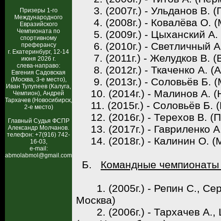
3. (2007г.) - Ульданов В. (
Призеры 1-го
Международного
4. (2008г.) - Ковалёва О. (
Евразийского
Чемпионата по
5. (2009г.) - Цыханский А. 
спортивному
6. (2010г.) - Светличный А.
преферансу
г. Екатеринбург, 12-14
7. (2011г.) - Желудков В. (
июня 2026 г.
слева-направо:
8. (2012г.) - Ткаченко А. (
Евгения Садовская
(Москва, 3-е место),
9. (2013г.) - Соловьёв Б. (
Иван Тулупеев (Калуга,
10. (2014г.) - Малинов А. (
Чемпион), Андрей
Тархачев (Новосибирск,
11. (2015г.) - Соловьёв Б. (
2-е место)
12. (2016г.) - Терехов В. (П
Главный Судья ФСПР
13. (2017г.) - Гавриленко А.
Александр Молчанов.
телефон: +7(916) 742-
14. (2018г.) - Калинин О. (
16-03,
e-mail:
abmolabmol@gmail.com
Б.
Командные чемпионаты
1. (2005г.) - Репин С., Сер
Москва)
2. (2006г.) - Тархачев А., 