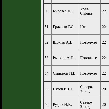
Урал-
50
Киселев Д.Г.
22
Сибирь
51
Ержаков Р.С.
Юг
22
52
Шохин А.В.
Поволжье
22
53
Рыскин А.Н.
Поволжье
22
54
Смирнов П.В.
Поволжье
22
Северо-
55
Пятов И.Ш.
20
Запад
Северо-
56
Рудык И.В.
20
Запад