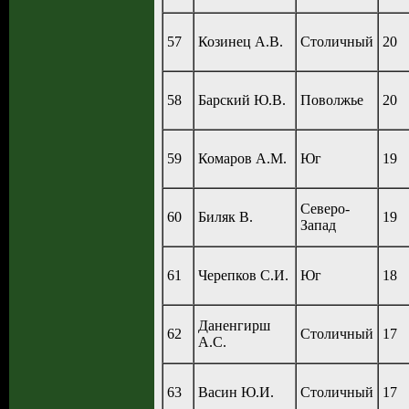
57
Козинец А.В.
Столичный
20
58
Барский Ю.В.
Поволжье
20
59
Комаров А.М.
Юг
19
Северо-
60
Биляк В.
19
Запад
61
Черепков С.И.
Юг
18
Даненгирш
62
Столичный
17
А.С.
63
Васин Ю.И.
Столичный
17