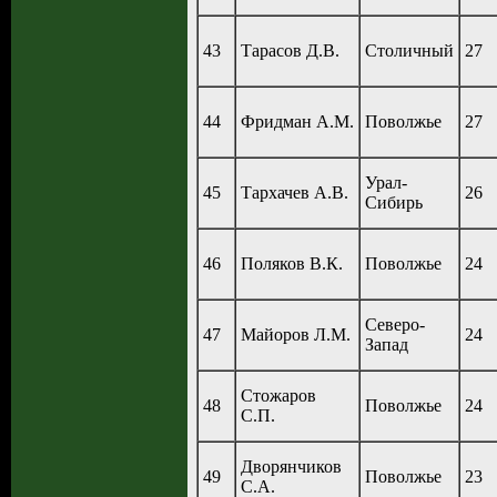
43
Тарасов Д.В.
Столичный
27
44
Фридман А.М.
Поволжье
27
Урал-
45
Тархачев А.В.
26
Сибирь
46
Поляков В.К.
Поволжье
24
Северо-
47
Майоров Л.М.
24
Запад
Стожаров
48
Поволжье
24
С.П.
Дворянчиков
49
Поволжье
23
С.А.