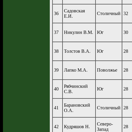
Садовская
36
Столичный
32
Е.И.
37
Никулин В.М.
Юг
30
38
Толстов В.А.
Юг
28
39
Лапко М.А.
Поволжье
28
Рябчинский
40
Юг
28
С.В.
Барановский
41
Столичный
28
О.А.
Северо-
42
Кудряшов Н.
28
Запад