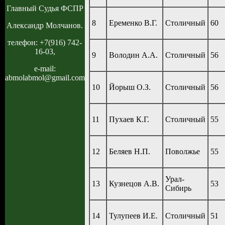
Главный Судья ФСПР
8
Еременко В.Г.
Столичный
60
Александр Молчанов.
телефон: +7(916) 742-
16-03,
9
Володин А.А.
Столичный
56
e-mail:
abmolabmol@gmail.com
10
Йорыш О.З.
Столичный
56
11
Пухаев К.Г.
Столичный
55
12
Беляев Н.П.
Поволжье
55
Урал-
13
Кузнецов А.В.
53
Сибирь
14
Тулупеев И.Е.
Столичный
51