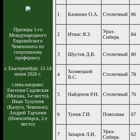
1
Калинин О.А.
Столичный
86
Призеры 1-го
Урал-
2
Иткис Я.З.
84
Международного
Сибирь
Евразийского
Чемпионата по
спортивному
3
Шустов Д.В.
Столичный
80
преферансу
г. Екатеринбург, 12-14
Холмецкий
июня 2026 г.
4
Столичный
78
В.С.
слева-направо:
Евгения Садовская
5
Найденов Р.Н.
Столичный
76
(Москва, 3-е место),
Иван Тулупеев
(Калуга, Чемпион),
Андрей Тархачев
6
Туник Г.И.
Поволжье
67
(Новосибирск, 2-е
место)
Урал-
7
Захаров Л.И.
62
Сибирь