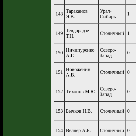
Тараканов
Урал-
148
1
Э.В.
Сибирь
Тевдорадзе
149
Столичный
1
Т.Н.
Ничипуренко
Северо-
150
0
А.Г.
Запад
Новоженин
151
Столичный
0
А.В.
Северо-
152
Тихонов М.Ю.
0
Запад
153
Бычков Н.В.
Столичный
0
154
Веллер А.Б.
Столичный
0