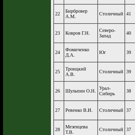
Бирбровер
22
Столичный
41
А.М.
Северо-
23
Ковров Г.Н.
40
Запад
Фомиченко
24
Юг
39
Д.А.
Троицкий
25
Столичный
39
А.В.
Урал-
26
Шульпин О.Н.
38
Сибирь
27
Ревенко В.И.
Столичный
37
Мезенцева
28
Столичный
37
Т.В.