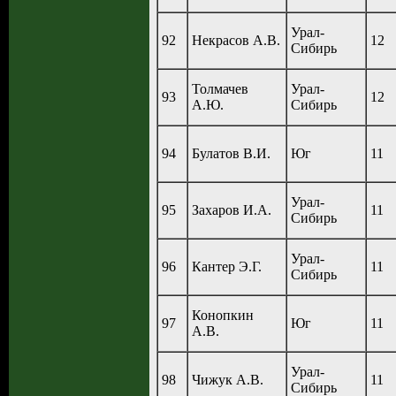
Урал-
92
Некрасов А.В.
12
Сибирь
Толмачев
Урал-
93
12
А.Ю.
Сибирь
94
Булатов В.И.
Юг
11
Урал-
95
Захаров И.А.
11
Сибирь
Урал-
96
Кантер Э.Г.
11
Сибирь
Конопкин
97
Юг
11
А.В.
Урал-
98
Чижук А.В.
11
Сибирь