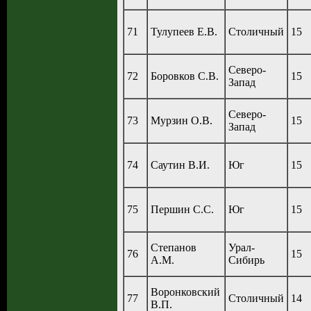
71
Тулупеев Е.В.
Столичный
15
Северо-
72
Боровков С.В.
15
Запад
Северо-
73
Мурзин О.В.
15
Запад
74
Саутин В.И.
Юг
15
75
Першин С.С.
Юг
15
Степанов
Урал-
76
15
А.М.
Сибирь
Воронковский
77
Столичный
14
В.П.