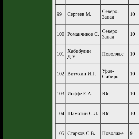
Северо-
99
Сергеев М.
10
Запад
Северо-
100
Романчиков С.
10
Запад
Хабибулин
101
Поволжье
10
Д.У.
Урал-
102
Витухин И.Г.
10
Сибирь
103
Иоффе Е.А.
Юг
10
104
Шамотин С.Л.
Юг
10
105
Старков С.В.
Поволжье
9