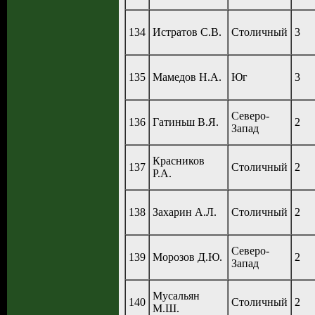
134
Истратов С.В.
Столичный
3
135
Мамедов Н.А.
Юг
3
Северо-
136
Гатиньш В.Я.
2
Запад
Красников
137
Столичный
2
Р.А.
138
Захарин А.Л.
Столичный
2
Северо-
139
Морозов Д.Ю.
2
Запад
Мусальян
140
Столичный
2
М.Ш.