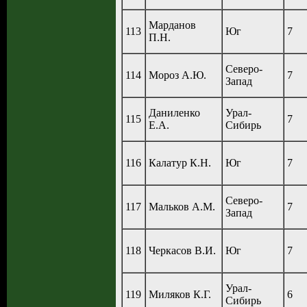
Марданов
113
Юг
7
П.Н.
Северо-
114
Мороз А.Ю.
7
Запад
Даниленко
Урал-
115
7
Е.А.
Сибирь
116
Калатур К.Н.
Юг
7
Северо-
117
Мальков А.М.
7
Запад
118
Черкасов В.И.
Юг
7
Урал-
119
Миляков К.Г.
6
Сибирь