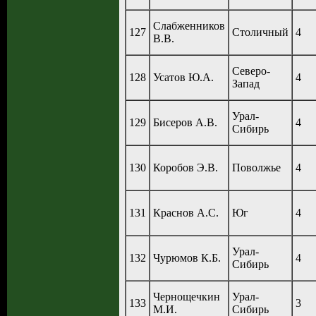
Слабженников
127
Столичный
4
В.В.
Северо-
128
Усатов Ю.А.
4
Запад
Урал-
129
Бисеров А.В.
4
Сибирь
130
Коробов Э.В.
Поволжье
4
131
Краснов А.С.
Юг
4
Урал-
132
Чурюмов К.Б.
4
Сибирь
Чернощечкин
Урал-
133
3
М.И.
Сибирь