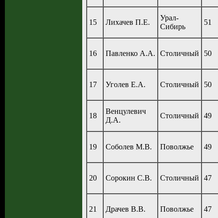
Урал-
15
Лихачев П.Е.
51
Сибирь
16
Павленко А.А.
Столичный
50
17
Уголев Е.А.
Столичный
50
Венцулевич
18
Столичный
49
Д.А.
19
Соболев М.В.
Поволжье
49
20
Сорокин С.В.
Столичный
47
21
Драчев В.В.
Поволжье
47