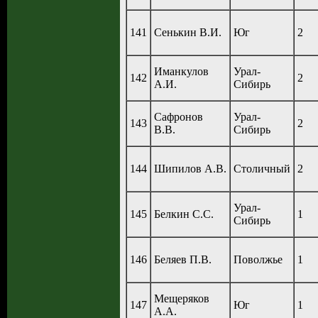
141
Сенькин В.И.
Юг
2
Иманкулов
Урал-
142
2
А.И.
Сибирь
Сафронов
Урал-
143
2
В.В.
Сибирь
144
Шипилов А.В.
Столичный
2
Урал-
145
Белкин С.С.
1
Сибирь
146
Беляев П.В.
Поволжье
1
Мещеряков
147
Юг
1
А.А.