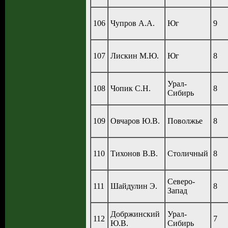
106
Чупров А.А.
Юг
9
107
Лискин М.Ю.
Юг
8
Урал-
108
Чопик С.Н.
8
Сибирь
109
Овчаров Ю.В.
Поволжье
8
110
Тихонов В.В.
Столичный
8
Северо-
111
Шайдулин Э.
8
Запад
Добржинский
Урал-
112
7
Ю.В.
Сибирь