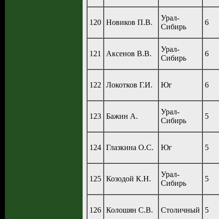
Урал-
120
Новиков П.В.
6
Сибирь
Урал-
121
Аксенов В.В.
6
Сибирь
122
Локотков Г.И.
Юг
6
Урал-
123
Бажин А.
5
Сибирь
124
Глазкина О.С.
Юг
5
Урал-
125
Козодой К.Н.
5
Сибирь
126
Колошян С.В.
Столичный
5