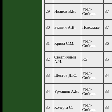
Урал-
29
Иванов В.В.
37
Сибирь
30
Белкин А.В.
Поволжье
37
Урал-
31
Крива С.М.
36
Сибирь
Светличный
32
Юг
35
А.И.
Урал-
33
Шестов Д.Ю.
34
Сибирь
Урал-
34
Урмашов А.В.
33
Сибирь
Урал-
35
Кочерга С.
33
Сибирь