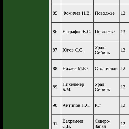
85
Фомичев Н.В.
Поволжье
13
86
Евграфов В.С.
Поволжье
13
Урал-
87
Югов С.С.
13
Сибирь
88
Нахаев М.Ю.
Столичный
12
Пикельнер
Урал-
89
12
Б.М.
Сибирь
90
Антипов Н.С.
Юг
12
Вахрамеев
Северо-
91
12
С.В.
Запад