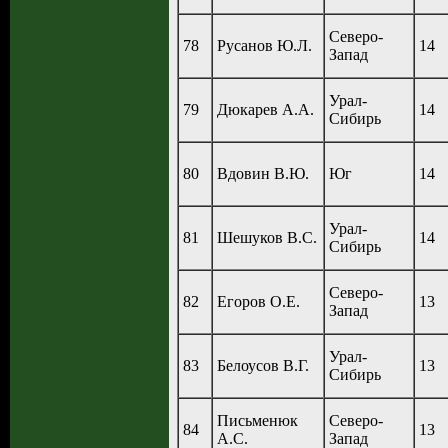
Северо-
78
Русанов Ю.Л.
14
Запад
Урал-
79
Дюкарев А.А.
14
Сибирь
80
Вдовин В.Ю.
Юг
14
Урал-
81
Шешуков В.С.
14
Сибирь
Северо-
82
Егоров О.Е.
13
Запад
Урал-
83
Белоусов В.Г.
13
Сибирь
Письменюк
Северо-
84
13
А.С.
Запад