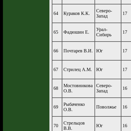
Северо-
64
Кураков К.К.
17
Запад
Урал-
65
Фадюшин Е.
17
Сибирь
66
Почтарев В.И.
Юг
17
67
Стрилец А.М.
Юг
17
Мостовникова
Северо-
68
16
О.В.
Запад
Рыбаченко
69
Поволжье
16
О.В.
Стрельцов
70
Юг
16
В.В.