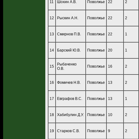
11
Шохин А.В.
Поволжье
22
2
12
Рыскин А.Н.
Поволжье
22
2
13
Смирнов П.В.
Поволжье
22
1
14
Барский Ю.В.
Поволжье
20
1
Рыбаченко
15
Поволжье
16
2
О.В.
16
Фомичев Н.В.
Поволжье
13
2
17
Евграфов В.С.
Поволжье
13
1
18
Хабибулин Д.У.
Поволжье
10
2
19
Старков С.В.
Поволжье
9
2