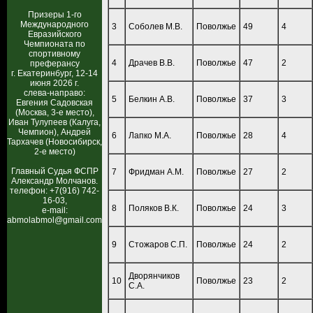
Призеры 1-го
Международного
3
Соболев М.В.
Поволжье
49
4
Евразийского
Чемпионата по
спортивному
4
Драчев В.В.
Поволжье
47
2
преферансу
г. Екатеринбург, 12-14
июня 2026 г.
слева-направо:
5
Белкин А.В.
Поволжье
37
3
Евгения Садовская
(Москва, 3-е место),
Иван Тулупеев (Калуга,
Чемпион), Андрей
6
Лапко М.А.
Поволжье
28
4
Тархачев (Новосибирск,
2-е место)
Главный Судья ФСПР
7
Фридман А.М.
Поволжье
27
2
Александр Молчанов.
телефон: +7(916) 742-
16-03,
8
Поляков В.К.
Поволжье
24
3
e-mail:
abmolabmol@gmail.com
9
Стожаров С.П.
Поволжье
24
2
Дворянчиков
10
Поволжье
23
2
С.А.