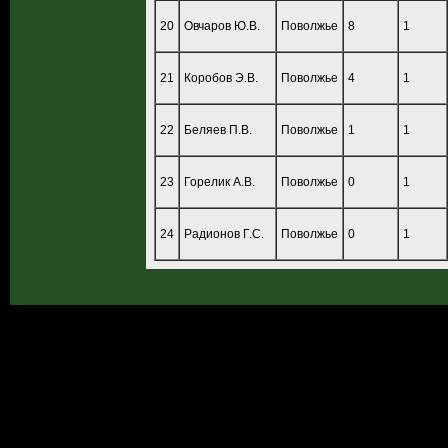
20
Овчаров Ю.В.
Поволжье
8
1
21
Коробов Э.В.
Поволжье
4
1
22
Беляев П.В.
Поволжье
1
1
23
Горелик А.В.
Поволжье
0
1
24
Радионов Г.С.
Поволжье
0
1