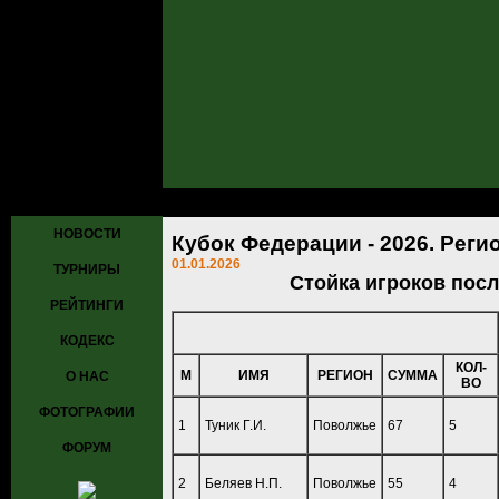
Главная
»
Новости
» 01.01.2026: Кубок Федерации - 2026. Регион
НОВОСТИ
Кубок Федерации - 2026. Рег
01.01.2026
ТУРНИРЫ
Стойка игроков после
РЕЙТИНГИ
КОДЕКС
КОЛ-
М
ИМЯ
РЕГИОН
СУММА
О НАС
ВО
ФОТОГРАФИИ
1
Туник Г.И.
Поволжье
67
5
ФОРУМ
2
Беляев Н.П.
Поволжье
55
4