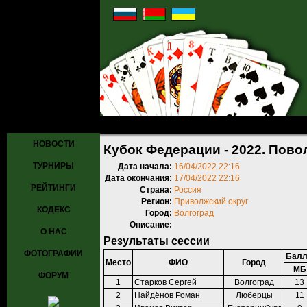
Главная
»
Турниры
»
Прошедшие турниры
»
Турнир №998
» Кубок 
НОВОСТИ
Кубок Федерации - 2022. Повол
ТУРНИРЫ
Дата начала:
16/04/2022 22:16
Дата окончания:
17/04/2022 22:16
РЕЙТИНГИ
Страна:
Россия
Регион:
Приволжский округ
КОДЕКС
Город:
Волгоград
Описание:
О НАС
Результаты сессии
ФОТОГРАФИИ
Балл
Место
ФИО
Город
МБ
ФОРУМ
1
Старков Сергей
Волгоград
13
2
Найдёнов Роман
Люберцы
11