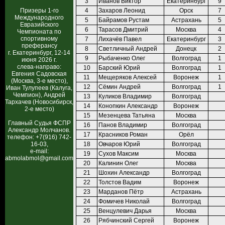
3
Иванов Виктор
Екатеринбург
9
Призеры 1-го
4
Захаров Леонид
Орск
7
Международного
5
Байрамов Рустам
Астрахань
5
Евразийского
6
Тарасов Дмитрий
Москва
4
Чемпионата по
спортивному
7
Лихачёв Павел
Екатеринбург
3
преферансу
8
Светличный Андрей
Донецк
2
г. Екатеринбург, 12-14
9
Рыбаченко Олег
Волгоград
1
июня 2026 г.
слева-направо:
10
Барский Юрий
Волгоград
1
Евгения Садовская
11
Мещеряков Алексей
Воронеж
1
(Москва, 3-е место),
12
Сёмин Андрей
Волгоград
1
Иван Тулупеев (Калуга,
Чемпион), Андрей
13
Куликов Владимир
Волгоград
Тархачев (Новосибирск,
14
Конопкин Александр
Воронеж
2-е место)
15
Мезенцева Татьяна
Москва
Главный Судья ФСПР
16
Панов Владимир
Волгоград
Александр Молчанов.
17
Красников Роман
Орёл
телефон: +7(916) 742-
16-03,
18
Овчаров Юрий
Волгоград
e-mail:
19
Сухов Максим
Москва
abmolabmol@gmail.com
20
Калинин Олег
Москва
21
Шохин Александр
Волгоград
22
Толстов Вадим
Воронеж
23
Марданов Пётр
Астрахань
24
Фомичев Николай
Волгоград
25
Венцулевич Дарья
Москва
26
Рябчинский Сергей
Воронеж