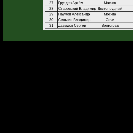
27
Груздев Артём
Москва
28
Старовский Владимир
Долгопрудный
29
Наумов Александр
Москва
30
Сенькин Владимир
Сочи
31
Давыдов Сергей
Волгоград