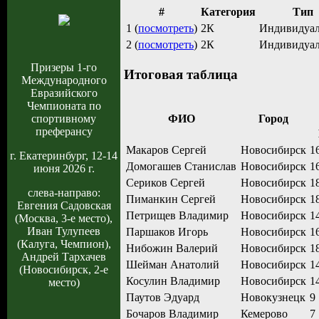
#
Категория
Тип
1 (
посмотреть
)
2К
Индивидуа
2 (
посмотреть
)
2К
Индивидуа
Призеры 1-го
Итоговая таблица
Международного
Евразийского
Чемпионата по
ФИО
Город
спортивному
преферансу
Макаров Сергей
Новосибирск
1
г. Екатеринбург, 12-14
Домогашев Станислав
Новосибирск
1
июня 2026 г.
Сериков Сергей
Новосибирск
1
слева-направо:
Пиманкин Сергей
Новосибирск
1
Евгения Садовская
Петрищев Владимир
Новосибирск
1
(Москва, 3-е место),
Иван Тулупеев
Паршаков Игорь
Новосибирск
1
(Калуга, Чемпион),
Нибожин Валерий
Новосибирск
1
Андрей Тархачев
Шейман Анатолий
Новосибирск
1
(Новосибирск, 2-е
Косулин Владимир
Новосибирск
1
место)
Паутов Эдуард
Новокузнецк
9
Бочаров Владимир
Кемерово
7