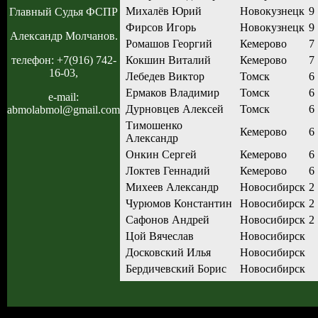
Михалёв Юрий
Новокузнецк
9
Главный Судья ФСПР
Фирсов Игорь
Новокузнецк
9
Александр Молчанов.
Ромашов Георгий
Кемерово
7
Кокшин Виталий
Кемерово
7
телефон: +7(916) 742-
16-03,
Лебедев Виктор
Томск
6
Ермаков Владимир
Томск
6
e-mail:
Дурновцев Алексей
Томск
6
abmolabmol@gmail.com
Тимошенко
Кемерово
6
Александр
Онкин Сергей
Кемерово
6
Локтев Геннадий
Кемерово
6
Михеев Александр
Новосибирск
2
Чурюмов Константин
Новосибирск
2
Сафонов Андрей
Новосибирск
2
Цой Вячеслав
Новосибирск
Досковский Илья
Новосибирск
Бердичевский Борис
Новосибирск