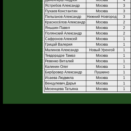
Даненгирш Андрей
Москва
4
Ястребов Александр
Москва
3
Пухаев Константин
Москва
3
Пильганов Александр
Нижний Новгород
3
Красносёлов Александр
Москва
2
Яньшин Павел
Москва
2
Полянский Александр
Москва
2
Сафронов Алексей
Москва
1
Грицай Валерия
Москва
1
Малинов Александр
Новый Уренгой
1
Тевдорадзе Тамаз
Москва
1
Ревенко Виталий
Москва
1
Калинин Олег
Москва
1
Бирбровер Александр
Пушкино
1
Исаева Людмила
Москва
1
Венцулевич Дарья
Москва
1
Мезенцева Татьяна
Москва
1