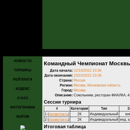
Главная
»
Турниры
»
Прошедшие турниры
» Командный Чемпионат
НОВОСТИ
Командный Чемпионат Москвы 
ТУРНИРЫ
Дата начала:
22/10/2022 23:36
Дата окончания:
23/10/2022 23:36
РЕЙТИНГИ
Страна:
Россия
Регион:
Москва, Московская область
КОДЕКС
Город:
Москва
Описание:
Сокольники, ресторан ФИАЛКА, 4
О НАС
Сессии турнира
ФОТОГРАФИИ
#
Категория
Тип
З
1 (
посмотреть
)
2К
Индивидуальный
ко
ФОРУМ
2 (
посмотреть
)
2К
Индивидуальный
инд. з
Итоговая таблица