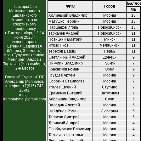
Баллов
ФИО
Город
Призеры 1-го
МБ
Международного
Евразийского
Холмецкий Владимир
Москва
13
Чемпионата по
Матушко Георгий
Москва
13
спортивному
Паршаков Игорь
Новосибирск
13
преферансу
г. Екатеринбург, 12-14
Тархачев Андрей
Новосибирск
11
июня 2026 г.
Новицкий Дмитрий
Минск
11
слева-направо:
Иткис Яков
Челябинск
11
Евгения Садовская
(Москва, 3-е место),
Терехов Вадим
Пермь
11
Иван Тулупеев (Калуга,
Светличный Андрей
Донецк
9
Чемпион), Андрей
Никулин Владимир
Губкин
7
Тархачев (Новосибирск,
2-е место)
Красников Роман
Орёл
9
Груздев Артём
Москва
9
Главный Судья ФСПР
Сорокин Станислав
Москва
7
Александр Молчанов.
телефон: +7(916) 742-
Уголев Евгений
Ступино
7
16-03,
Еременко Виталий
Ватутинки
7
e-mail:
abmolabmol@gmail.com
Аболишин Владимир
Сочи
5
Володин Алексей
Москва
5
Найдёнов Роман
Люберцы
5
Тарасов Дмитрий
Москва
5
Троицкий Андрей
Москва
4
Слободчиков Владимир
Москва
4
Толкачёва Наталья
Москва
4