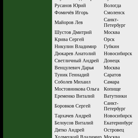
Русанов Юрий
Вологда
Фомичёв Игорь
Смоленск
Санкт-
Майоров Лев
Петербург
Шустов Дмитрий
Москва
Крива Сергей
Орск
Никулин Владимир
Губкин
Дюкарев Анатолий
Новосибирск
Светличный Андрей
Донецк
Венцулевич Дарья
Москва
Туник Геннадий
Саратов
Соболев Михаил
Самара
Мостовникова Ольга
Копище
Еременко Виталий
Ватутинки
Санкт-
Боровков Сергей
Петербург
Тархачев Андрей
Новосибирск
Белоусов Виталий
Екатеринбург
Дятко Андрей
Островец
Холмецкий Владимир
Москва