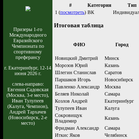
#
Категория
Тип
1 (
посмотреть
)
ВК
Индивидуа
Итоговая таблица
Призеры 1-го
Международного
Евразийского
ФИО
Город
Чемпионата по
спортивному
преферансу
Новицкий Дмитрий
Минск
Морозов Юрий
Казань
г. Екатеринбург, 12-14
Шлегин Станислав
Саратов
июня 2026 г.
Паршаков Игорь
Новосибирск
слева-направо:
Павленко Александр
Москва
Евгения Садовская
Беляев Николай
Самара
(Москва, 3-е место),
Иван Тулупеев
Козлов Андрей
Екатеринбург
(Калуга, Чемпион),
Тулупеев Иван
Калуга
Андрей Тархачев
Сокровищук
(Новосибирск, 2-е
Казань
Владимир
место)
Фридман Александр
Самара
Иткис Яков
Челябинск