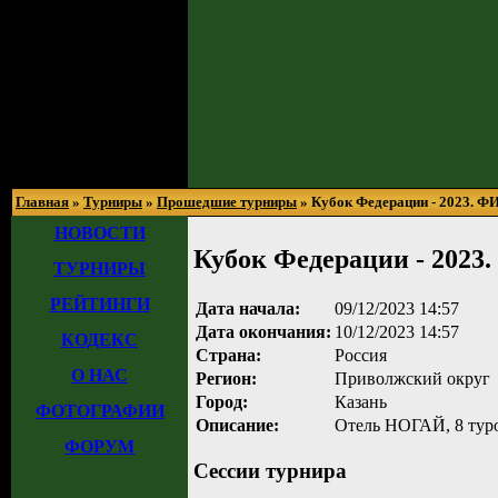
Главная
»
Турниры
»
Прошедшие турниры
» Кубок Федерации - 2023. 
НОВОСТИ
Кубок Федерации - 202
ТУРНИРЫ
РЕЙТИНГИ
Дата начала:
09/12/2023 14:57
Дата окончания:
10/12/2023 14:57
КОДЕКС
Страна:
Россия
О НАС
Регион:
Приволжский округ
Город:
Казань
ФОТОГРАФИИ
Описание:
Отель НОГАЙ, 8 туро
ФОРУМ
Сессии турнира