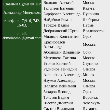
Володин Алексей
Москва
Главный Судья ФСПР
Тулупеев Евгений
Калуга
Александр Молчанов.
Бирбровер Александр
Пушкино
Найдёнов Роман
Люберцы
телефон: +7(916) 742-
Терехов Вадим
Пермь
16-03,
Добржинский Юрий
Владивосток
e-mail:
Миляков Константин
Орск
abmolabmol@gmail.com
Красносёлов
Москва
Александр
Аболишин Владимир
Сочи
Мезенцева Татьяна
Москва
Уголев Евгений
Ступино
Радионов Геннадий
Самара
Асташёнок Александр
Минск
Наумов Александр
Москва
Поляков Вениамин
Самара
Захаров Леонид
Орск
Толстов Вадим
Воронеж
Шестов Дмитрий
Чебаркуль
Саутин Владимир
Луганск