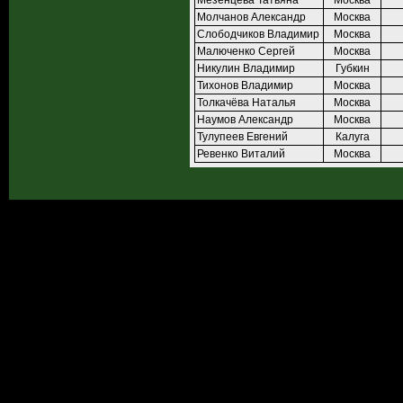
Мезенцева Татьяна
Москва
Молчанов Александр
Москва
Слободчиков Владимир
Москва
Малюченко Сергей
Москва
Никулин Владимир
Губкин
Тихонов Владимир
Москва
Толкачёва Наталья
Москва
Наумов Александр
Москва
Тулупеев Евгений
Калуга
Ревенко Виталий
Москва