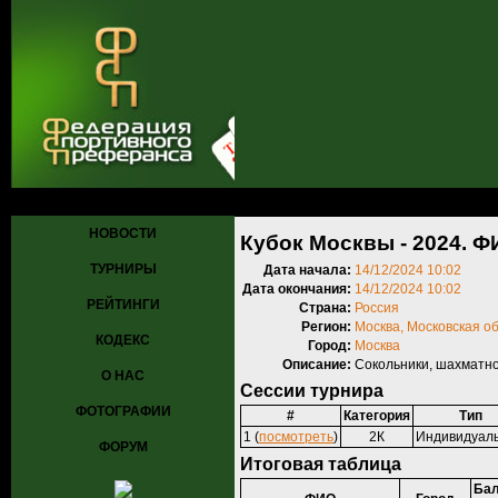
Главная
»
Турниры
»
Прошедшие турниры
» Кубок Москвы - 2024
НОВОСТИ
Кубок Москвы - 2024. 
ТУРНИРЫ
Дата начала:
14/12/2024 10:02
Дата окончания:
14/12/2024 10:02
РЕЙТИНГИ
Страна:
Россия
Регион:
Москва, Московская о
КОДЕКС
Город:
Москва
Описание:
Сокольники, шахматно
О НАС
Сессии турнира
ФОТОГРАФИИ
#
Категория
Тип
1 (
посмотреть
)
2К
Индивидуал
ФОРУМ
Итоговая таблица
Бал