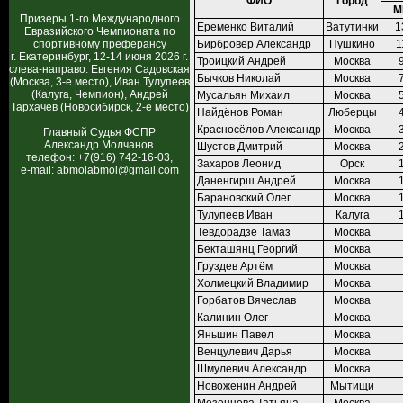
ФИО
Город
М
Призеры 1-го Международного
Еременко Виталий
Ватутинки
1
Евразийского Чемпионата по
спортивному преферансу
Бирбровер Александр
Пушкино
1
г. Екатеринбург, 12-14 июня 2026 г.
Троицкий Андрей
Москва
слева-направо: Евгения Садовская
Бычков Николай
Москва
(Москва, 3-е место), Иван Тулупеев
(Калуга, Чемпион), Андрей
Мусальян Михаил
Москва
Тархачев (Новосибирск, 2-е место)
Найдёнов Роман
Люберцы
Красносёлов Александр
Москва
Главный Судья ФСПР
Александр Молчанов.
Шустов Дмитрий
Москва
телефон: +7(916) 742-16-03,
Захаров Леонид
Орск
e-mail: abmolabmol@gmail.com
Даненгирш Андрей
Москва
Барановский Олег
Москва
Тулупеев Иван
Калуга
Тевдорадзе Тамаз
Москва
Бекташянц Георгий
Москва
Груздев Артём
Москва
Холмецкий Владимир
Москва
Горбатов Вячеслав
Москва
Калинин Олег
Москва
Яньшин Павел
Москва
Венцулевич Дарья
Москва
Шмулевич Александр
Москва
Новоженин Андрей
Мытищи