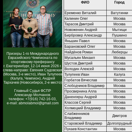
ФИО
Город
Еременко Виталий
Ватутинки
Калинин Олег
Москва
Тарасов Дмитрий
Москва
Новоженин Андрей
Мытищи
Бирбровер Александр
Пушкино
Яньшин Павел
Москва
Барановский Олег
Москва
Найдёнов Роман
Люберцы
Призеры 1-го Международного
Евразийского Чемпионата по
Мусальян Михаил
Москва
спортивному преферансу
Шустов Дмитрий
Москва
г. Екатеринбург, 12-14 июня 2026 г.
Володин Алексей
Москва
слева-направо: Евгения Садовская
(Москва, 3-е место), Иван Тулупеев
Тулупеев Иван
Калуга
(Калуга, Чемпион), Андрей
Горбатов Вячеслав
Москва
Тархачев (Новосибирск, 2-е место)
Слободчиков Владимир
Москва
Главный Судья ФСПР
Просвирнина Алла
Москва
Александр Молчанов.
Даненгирш Андрей
Москва
телефон: +7(916) 742-16-03,
Классов Сергей
Москва
e-mail: abmolabmol@gmail.com
Холмецкий Владимир
Москва
Слабженников
Дмитров
Владимир
Старовский Владимир
Долгопрудный
Пухаев Константин
Москва