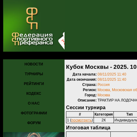
Главная
»
Турниры
»
Прошедшие турниры
» Кубок Москвы - 2025. 
НОВОСТИ
Кубок Москвы - 2025. 10
ТУРНИРЫ
Дата начала:
08/11/2025 11:40
Дата окончания:
08/11/2025 11:40
РЕЙТИНГИ
Страна:
Россия
Регион:
Москва, Московская о
КОДЕКС
Город:
Москва
Описание:
ТРАКТИР НА ЛОДОЧНОЙ
О НАС
Сессии турнира
ФОТОГРАФИИ
#
Категория
Тип
1 (
посмотреть
)
2К
Индивидуал
ФОРУМ
Итоговая таблица