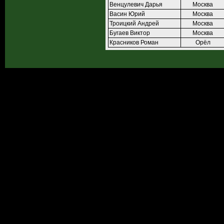
Венцулевич Дарья
Москва
Васин Юрий
Москва
Троицкий Андрей
Москва
Бугаев Виктор
Москва
Красников Роман
Орёл