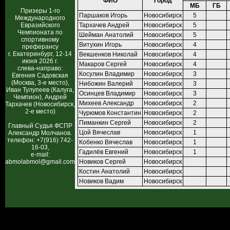
ФИО
Город
МБ
ГБ
Призеры 1-го
Паршаков Игорь
Новосибирск
5
Международного
Евразийского
Тархачев Андрей
Новосибирск
5
Чемпионата по
Шейман Анатолий
Новосибирск
5
спортивному
Витухин Игорь
Новосибирск
4
преферансу
г. Екатеринбург, 12-14
Векшенков Николай
Новосибирск
4
июня 2026 г.
Макаров Сергей
Новосибирск
4
слева-направо:
Косулин Владимир
Новосибирск
3
Евгения Садовская
(Москва, 3-е место),
Нибожин Валерий
Новосибирск
3
Иван Тулупеев (Калуга,
Осинцев Владимир
Новосибирск
3
Чемпион), Андрей
Михеев Александр
Новосибирск
2
Тархачев (Новосибирск,
2-е место)
Чурюмов Константин
Новосибирск
2
Пиманкин Сергей
Новосибирск
2
Главный Судья ФСПР
Цой Вячеслав
Новосибирск
1
Александр Молчанов.
телефон: +7(916) 742-
Кобенко Вячеслав
Новосибирск
1
16-03,
Гадилёв Евгений
Новосибирск
1
e-mail:
abmolabmol@gmail.com
Новиков Сергей
Новосибирск
Костин Анатолий
Новосибирск
Новиков Вадим
Новосибирск