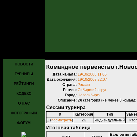
Главная
»
Турниры
»
Прошедшие турниры
» Командное первенств
НОВОСТИ
Командное первенство г.Ново
ТУРНИРЫ
Дата начала:
19/10/2008 11:06
Дата окончания:
19/10/2008 22:07
РЕЙТИНГИ
Страна:
Россия
Регион:
Сибирский округ
КОДЕКС
Город:
Новосибирск
Описание:
2я категория (не менее 8 команд)
О НАС
Сессии турнира
ФОТОГРАФИИ
#
Категория
Тип
Заме
1 (
посмотреть
)
2К
Индивидуальный
итог
ФОРУМ
Итоговая таблица
Баллов по та