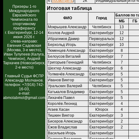
4 (
посмотреть
)
2К
Индивидуальный
итог-
Призеры 1-го
Итоговая таблица
Международного
Евразийского
Баллов по т
ФИО
Город
Чемпионата по
МБ
ГБ
спортивному
Мокрышев Александр
Челябинск
13
преферансу
г. Екатеринбург, 12-14
Козлов Андрей
Екатеринбург
12
июня 2026 г.
Ибрагимов Дамир
Первоуральск
12
слева-направо:
Берхольд Игорь
Екатеринбург
10
Евгения Садовская
(Москва, 3-е место),
Тюменцев Александр
Екатеринбург
8
Иван Тулупеев (Калуга,
Белоусов Виталий
Екатеринбург
7
Чемпион), Андрей
Григорьев Геннадий
Челябинск
7
Тархачев (Новосибирск,
2-е место)
Шехтер Александр
Екатеринбург
6
Толмачёв Александр
Екатеринбург
5
Главный Судья ФСПР
Иванов Виктор
Екатеринбург
5
Александр Молчанов.
телефон: +7(916) 742-
Уральских Валерий
Челябинск
5
16-03,
Катькалов Владимир
Екатеринбург
5
e-mail:
abmolabmol@gmail.com
Лихачёв Павел
Екатеринбург
5
Королёв Леонид
Екатеринбург
4
Агаев Хасан
Югорск
4
Тишкин Виктор
Екатеринбург
3
Бисеров Александр
Екатеринбург
2
Ежов Владислав
Екатеринбург
2
Васильев Игорь
Екатеринбург