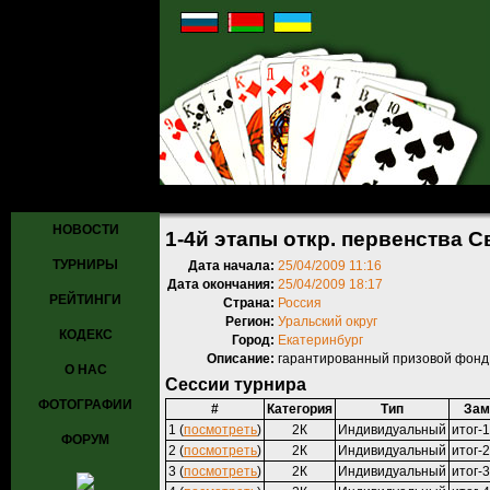
Главная
»
Турниры
»
Прошедшие турниры
» 1-4й этапы откр. пер
НОВОСТИ
1-4й этапы откр. первенства 
ТУРНИРЫ
Дата начала:
25/04/2009 11:16
Дата окончания:
25/04/2009 18:17
РЕЙТИНГИ
Страна:
Россия
Регион:
Уральский округ
КОДЕКС
Город:
Екатеринбург
Описание:
гарантированный призовой фонд 
О НАС
Сессии турнира
ФОТОГРАФИИ
#
Категория
Тип
Зам
1 (
посмотреть
)
2К
Индивидуальный
итог-
ФОРУМ
2 (
посмотреть
)
2К
Индивидуальный
итог-
3 (
посмотреть
)
2К
Индивидуальный
итог-