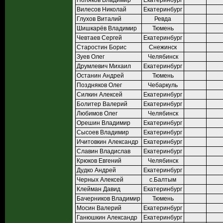
Поляков Владимир
Екатеринбург
Вилесов Николай
Екатеринбург
Глухов Виталий
Ревда
Шишкарёв Владимир
Тюмень
Чевтаев Сергей
Екатеринбург
Старостин Борис
Снежинск
Зуев Олег
Челябинск
Друмлевич Михаил
Екатеринбург
Останин Андрей
Тюмень
Поздняков Олег
Чебаркуль
Силкин Алексей
Екатеринбург
Болитер Валерий
Екатеринбург
Любимов Олег
Челябинск
Орешин Владимир
Екатеринбург
Сысоев Владимир
Екатеринбург
Ичитовкин Александр
Екатеринбург
Славин Владислав
Екатеринбург
Крюков Евгений
Челябинск
Дудко Андрей
Екатеринбург
Черных Алексей
с.Балтым
Клейман Давид
Екатеринбург
Бачерников Владимир
Тюмень
Мосин Валерий
Екатеринбург
Ганюшкин Александр
Екатеринбург