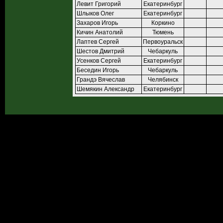
Левит Григорий
Екатеринбург
Шлыков Олег
Екатеринбург
Захаров Игорь
Коркино
Кичин Анатолий
Тюмень
Лаптев Сергей
Первоуральск
Шестов Дмитрий
Чебаркуль
Усенков Сергей
Екатеринбург
Беседин Игорь
Чебаркуль
Грандэ Вячеслав
Челябинск
Шемякин Александр
Екатеринбург