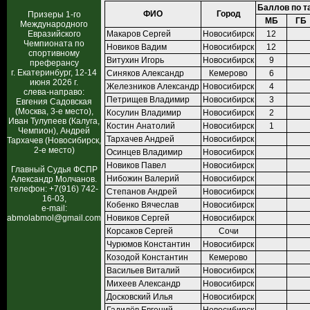
Баллов по т
ФИО
Город
Призеры 1-го
МБ
ГБ
Международного
Евразийского
Макаров Сергей
Новосибирск
12
Чемпионата по
Новиков Вадим
Новосибирск
12
спортивному
Витухин Игорь
Новосибирск
9
преферансу
г. Екатеринбург, 12-14
Синяков Александр
Кемерово
6
июня 2026 г.
Железников Александр
Новосибирск
4
слева-направо:
Петрищев Владимир
Новосибирск
3
Евгения Садовская
(Москва, 3-е место),
Косулин Владимир
Новосибирск
2
Иван Тулупеев (Калуга,
Костин Анатолий
Новосибирск
1
Чемпион), Андрей
Тархачев Андрей
Новосибирск
Тархачев (Новосибирск,
2-е место)
Осинцев Владимир
Новосибирск
Новиков Павел
Новосибирск
Главный Судья ФСПР
Нибожин Валерий
Новосибирск
Александр Молчанов.
телефон: +7(916) 742-
Степанов Андрей
Новосибирск
16-03,
Кобенко Вячеслав
Новосибирск
e-mail:
abmolabmol@gmail.com
Новиков Сергей
Новосибирск
Корсаков Сергей
Сочи
Чурюмов Константин
Новосибирск
Козодой Константин
Кемерово
Васильев Виталий
Новосибирск
Михеев Александр
Новосибирск
Досковский Илья
Новосибирск