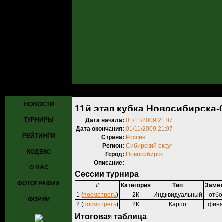
Главная
»
Турниры
»
Прошедшие турниры
» 11й этап кубка Новос
НОВОСТИ
11й этап кубка Новосибирска-
ТУРНИРЫ
Дата начала:
01/11/2009 21:07
Дата окончания:
01/11/2009 21:07
РЕЙТИНГИ
Страна:
Россия
Регион:
Сибирский округ
КОДЕКС
Город:
Новосибирск
Описание:
О НАС
Сессии турнира
ФОТОГРАФИИ
#
Категория
Тип
Заме
1 (
посмотреть
)
2К
Индивидуальный
отб
ФОРУМ
2 (
посмотреть
)
2К
Карпо
фин
Итоговая таблица