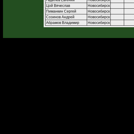
Гадилёв Евгений
Новосибирск
Цой Вячеслав
Новосибирск
Пиманкин Сергей
Новосибирск
Созинов Андрей
Новосибирск
Абрамов Владимир
Новосибирск