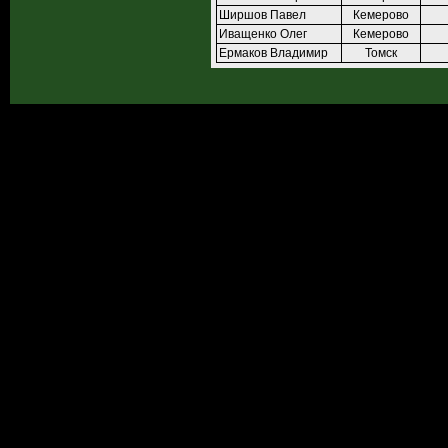
Ширшов Павел
Кемерово
Иващенко Олег
Кемерово
Ермаков Владимир
Томск