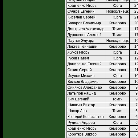
Кравченко Игорь
Юрга
2
Сучков Евгений
Новокузнецк
2
Киселёв Сергей
Юрга
2
Бочаров Владимир
Кемерово
2
Дмитриев Александр
Томск
1
Дурновцев Алексей
Томск
1
Паутов Эдуард
Новокузнецк
1
Локтев Геннадий
Кемерово
1
Жуков Игорь
Юрга
1
Гусев Павел
Юрга
1
Даниленко Евгений
Кемерово
1
Онкин Сергей
Кемерово
1
Исупов Михаил
Юрга
1
Волков Владимир
Кемерово
1
Синяков Александр
Кемерово
9
Латыпов Рашид
Кемерово
9
Ким Евгений
Томск
9
Шишкин Виктор
Кемерово
7
Шохор Лев
Томск
6
Козодой Константин
Кемерово
6
Рудман Андрей
Юрга
6
Кравченко Игорь
Кемерово
6
Коротков Виктор
Кемерово
6