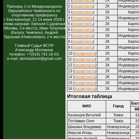
1 (
посмотреть
)
2К
Индивидуа
2 (
посмотреть
)
2К
Индивидуа
Призеры 1-го Международного
Евразийского Чемпионата по
3 (
посмотреть
)
2К
Карпо
спортивному преферансу
4 (
посмотреть
)
2К
Индивидуа
г. Екатеринбург, 12-14 июня 2026 г.
слева-направо: Евгения Садовская
5 (
посмотреть
)
2К
Карпо
(Москва, 3-е место), Иван Тулупеев
6 (
посмотреть
)
2К
Карпо
(Калуга, Чемпион), Андрей
7 (
посмотреть
)
2К
Индивидуа
Тархачев (Новосибирск, 2-е место)
8 (
посмотреть
)
2К
Карпо
Главный Судья ФСПР
9 (
посмотреть
)
2К
Индивидуа
Александр Молчанов.
10 (
посмотреть
)
2К
Карпо
телефон: +7(916) 742-16-03,
e-mail: abmolabmol@gmail.com
11 (
посмотреть
)
2К
Индивидуа
12 (
посмотреть
)
2К
Индивидуа
13 (
посмотреть
)
2К
Индивидуа
14 (
посмотреть
)
2К
Индивидуа
15 (
посмотреть
)
2К
Индивидуа
16 (
посмотреть
)
2К
Индивидуа
Итоговая таблица
Бал
ФИО
Город
М
Казанцев Виталий
Томск
4
Потёмкин Олег
Томск
3
Шишкин Владимир
Новокузнецк
2
Фирсов Игорь
Новокузнецк
2
Никулин Андрей
Новокузнецк
2