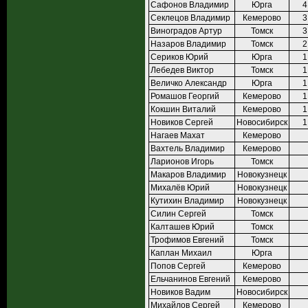
Сафонов Владимир
Юрга
4
Секлецов Владимир
Кемерово
3
Виноградов Артур
Томск
3
Назаров Владимир
Томск
2
Сериков Юрий
Юрга
1
Лебедев Виктор
Томск
1
Величко Александр
Юрга
1
Ромашов Георгий
Кемерово
1
Кокшин Виталий
Кемерово
1
Новиков Сергей
Новосибирск
1
Нагаев Махат
Кемерово
Вахтель Владимир
Кемерово
Ларионов Игорь
Томск
Макаров Владимир
Новокузнецк
Михалёв Юрий
Новокузнецк
Кутихин Владимир
Новокузнецк
Силин Сергей
Томск
Калташев Юрий
Томск
Трофимов Евгений
Томск
Каплан Михаил
Юрга
Попов Сергей
Кемерово
Ельчанинов Евгений
Кемерово
Новиков Вадим
Новосибирск
Михайлов Сергей
Кемерово