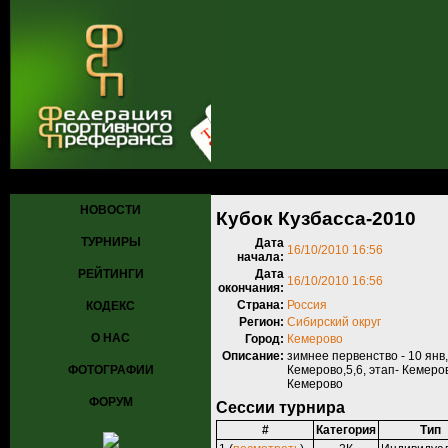
Главная
»
Турниры
»
Прошедшие турниры
» Кубок Кузбасса-2010
НОВОСТИ
Кубок Кузбасса-2010
ТУРНИРЫ
Дата
16/10/2010 16:56
начала:
РЕЙТИНГИ
Дата
16/10/2010 16:56
окончания:
Страна:
Россия
КОДЕКС
Регион:
Сибирский округ
О НАС
Город:
Кемерово
Описание:
зимнее первенство - 10 янв
ФОТОГРАФИИ
Кемерово,5,6, этап- Кемеров
Кемерово
ФОРУМ
Сессии турнира
#
Категория
Тип