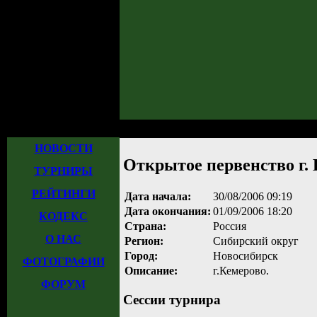
Главная
»
Турниры
»
Прошедшие турниры
» Открытое первенство г. Кем
НОВОСТИ
Открытое первенство г.
ТУРНИРЫ
РЕЙТИНГИ
Дата начала:
30/08/2006 09:19
Дата окончания:
01/09/2006 18:20
КОДЕКС
Страна:
Россия
О НАС
Регион:
Сибирский округ
Город:
Новосибирск
ФОТОГРАФИИ
Описание:
г.Кемерово.
ФОРУМ
Сессии турнира