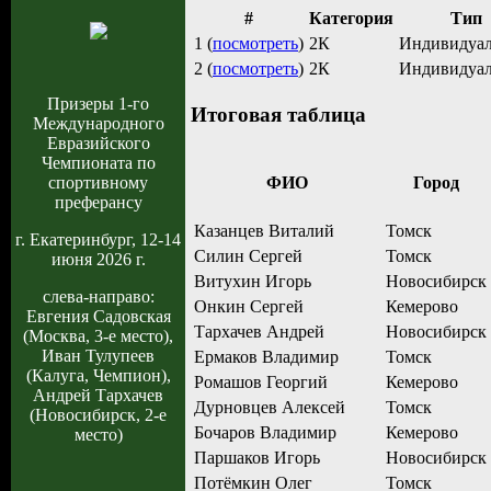
#
Категория
Тип
1 (
посмотреть
)
2К
Индивидуа
2 (
посмотреть
)
2К
Индивидуа
Призеры 1-го
Итоговая таблица
Международного
Евразийского
Чемпионата по
ФИО
Город
спортивному
преферансу
Казанцев Виталий
Томск
г. Екатеринбург, 12-14
Силин Сергей
Томск
июня 2026 г.
Витухин Игорь
Новосибирск
слева-направо:
Онкин Сергей
Кемерово
Евгения Садовская
Тархачев Андрей
Новосибирск
(Москва, 3-е место),
Иван Тулупеев
Ермаков Владимир
Томск
(Калуга, Чемпион),
Ромашов Георгий
Кемерово
Андрей Тархачев
Дурновцев Алексей
Томск
(Новосибирск, 2-е
Бочаров Владимир
Кемерово
место)
Паршаков Игорь
Новосибирск
Потёмкин Олег
Томск