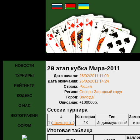
Главная
»
Турниры
»
Прошедшие турниры
» 2й этап кубка Мира-2
НОВОСТИ
2й этап кубка Мира-2011
ТУРНИРЫ
Дата начала:
26/02/2011 11:00
Дата окончания:
26/02/2011 14:24
РЕЙТИНГИ
Страна:
Россия
Регион:
Северо-Западный округ
КОДЕКС
Город:
Вологда
Описание:
+100000р.
О НАС
Сессии турнира
ФОТОГРАФИИ
#
Категория
Тип
Заме
1 (
посмотреть
)
2К
Индивидуальный
ито
ФОРУМ
Итоговая таблица
Баллов