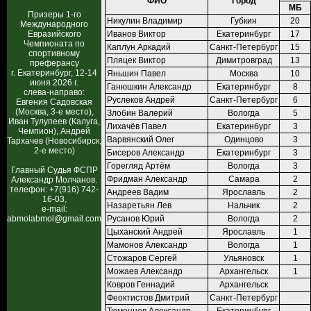
ФИО
Город
МБ
Призеры 1-го
Никулин Владимир
Губкин
20
Международного
Евразийского
Иванов Виктор
Екатеринбург
17
Чемпионата по
Каплун Аркадий
Санкт-Петербург
15
спортивному
Пляцек Виктор
Димитровград
13
преферансу
г. Екатеринбург, 12-14
Яньшин Павел
Москва
10
июня 2026 г.
Ганюшкин Александр
Екатеринбург
8
слева-направо:
Руслеков Андрей
Санкт-Петербург
6
Евгения Садовская
(Москва, 3-е место),
Злобин Валерий
Вологда
5
Иван Тулупеев (Калуга,
Лихачёв Павел
Екатеринбург
3
Чемпион), Андрей
Варвянский Олег
Одинцово
3
Тархачев (Новосибирск,
2-е место)
Бисеров Александр
Екатеринбург
3
Горегляд Артём
Вологда
3
Главный Судья ФСПР
Фридман Александр
Самара
2
Александр Молчанов.
телефон: +7(916) 742-
Андреев Вадим
Ярославль
2
16-03,
Назаретьян Лев
Нальчик
2
e-mail:
abmolabmol@gmail.com
Русанов Юрий
Вологда
2
Цыханский Андрей
Ярославль
1
Мамонов Александр
Вологда
1
Стожаров Сергей
Ульяновск
1
Можаев Александр
Архангельск
1
Ковров Геннадий
Архангельск
Феоктистов Дмитрий
Санкт-Петербург