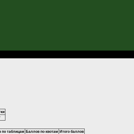
011
тки
г
 по таблицам
Баллов по квотам
Итого баллов