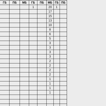
ГБ
ПБ
МБ
ГБ
ПБ
МБ
ГБ
ПБ
1
20
1
17
15
13
10
8
6
5
3
3
3
3
2
2
2
2
1
1
1
1