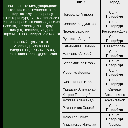
ФИО
Город
Призеры 1-го Международного
Евразийского Чемпионата по
Санкт-
спортивному преферансу
Погорелко Андрей
Петербург
г. Екатеринбург, 12-14 июня 2026 г.
слева-направо: Евгения Садовская
Санкт-
Феоктистов Дмитрий
(Москва, 3-е место), Иван Тулупеев
Петербург
(Калуга, Чемпион), Андрей
Леонов Василий
Ростов-на-Дону
Тархачев (Новосибирск, 2-е место)
Санкт-
Руслеков Андрей
Петербург
Главный Судья ФСПР
Александр Молчанов.
Семёнычев Евгений
Севастополь
телефон: +7(916) 742-16-03,
Санкт-
Марченко Андрей
e-mail: abmolabmol@gmail.com
Петербург
Санкт-
Беспамятнов Игорь
Петербург
Санкт-
Угоренко Леонид
Петербург
Санкт-
Бирюлинцев Игорь
Петербург
Фридман Александр
Самара
Ковров Геннадий
Архангельск
Можаев Александр
Архангельск
Санкт-
Романчиков Сергей
Петербург
Санкт-
Макашев Ренат
Петербург
Анастасьев Николай
Москва