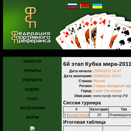
Главная
»
Турниры
»
Прошедшие турниры
» 6й этап Кубка мира-2
НОВОСТИ
6й этап Кубка мира-201
ТУРНИРЫ
Дата начала:
25/06/2011 18:47
Дата окончания:
25/06/2011 18:47
РЕЙТИНГИ
Страна:
Россия
Регион:
Северо-Западный окр
КОДЕКС
Город:
Санкт-Петербург
Описание:
www.преф-питер.РФ
О НАС
Сессии турнира
ФОТОГРАФИИ
#
Категория
Тип
1 (
посмотреть
)
2К
Индивидуал
ФОРУМ
Итоговая таблица