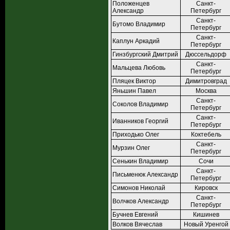
Положенцев
Санкт-
Александр
Петербург
Санкт-
Бутомо Владимир
Петербург
Санкт-
Каплун Аркадий
Петербург
Гинзбургский Дмитрий
Дюссельдорф
Санкт-
Мальцева Любовь
Петербург
Пляцек Виктор
Димитровград
Яньшин Павел
Москва
Санкт-
Соколов Владимир
Петербург
Санкт-
Иванников Георгий
Петербург
Приходько Олег
Коктебель
Санкт-
Мурзин Олег
Петербург
Сенькин Владимир
Сочи
Санкт-
Письменюк Александр
Петербург
Симонов Николай
Кировск
Санкт-
Волчков Александр
Петербург
Бучнев Евгений
Кишинев
Волков Вячеслав
Новый Уренгой