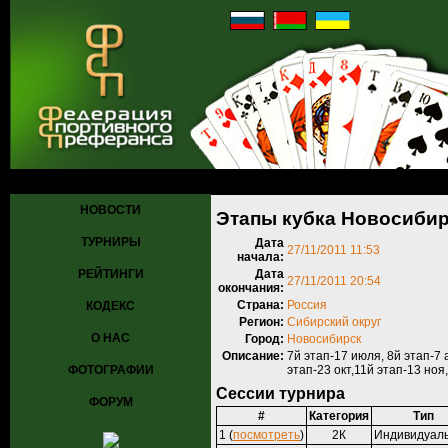
Главная
»
Турниры
»
Прошедшие турниры
» Этапы кубка Новосиби
НОВОСТИ
Этапы кубка Новосибир
ТУРНИРЫ
Дата
27/11/2011 11:53
начала:
РЕЙТИНГИ
Дата
27/11/2011 20:54
окончания:
Страна:
Россия
КОДЕКС
Регион:
Сибирский округ
О НАС
Город:
Новосибирск
Описание:
7й этап-17 июля, 8й этап-7 а
ФОТОГРАФИИ
этап-23 окт,11й этап-13 ноя
Сессии турнира
ФОРУМ
#
Категория
Тип
1 (
посмотреть
)
2К
Индивидуал