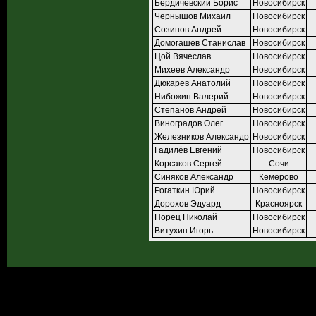
Бердичевский Борис
Новосибирск
Чернышов Михаил
Новосибирск
Созинов Андрей
Новосибирск
Домогашев Станислав
Новосибирск
Цой Вячеслав
Новосибирск
Михеев Александр
Новосибирск
Дюкарев Анатолий
Новосибирск
Нибожин Валерий
Новосибирск
Степанов Андрей
Новосибирск
Виноградов Олег
Новосибирск
Железников Александр
Новосибирск
Гадилёв Евгений
Новосибирск
Корсаков Сергей
Сочи
Синяков Александр
Кемерово
Рогаткин Юрий
Новосибирск
Дорохов Эдуард
Красноярск
Норец Николай
Новосибирск
Витухин Игорь
Новосибирск