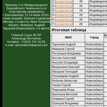
2 (
посмотреть
)
2К
Индивидуал
Призеры 1-го Международного
3 (
посмотреть
)
2К
Индивидуал
Евразийского Чемпионата по
4 (
посмотреть
)
2К
Индивидуал
спортивному преферансу
г. Екатеринбург, 12-14 июня 2026 г.
5 (
посмотреть
)
2К
Индивидуал
слева-направо: Евгения Садовская
6 (
посмотреть
)
2К
Индивидуал
(Москва, 3-е место), Иван Тулупеев
7 (
посмотреть
)
2К
Индивидуал
(Калуга, Чемпион), Андрей
Тархачев (Новосибирск, 2-е место)
Итоговая таблица
Главный Судья ФСПР
Б
ФИО
Город
Александр Молчанов.
телефон: +7(916) 742-16-03,
Тархачев Андрей
Новосибирск
e-mail: abmolabmol@gmail.com
Макаров Сергей
Новосибирск
Петрищев Владимир
Новосибирск
Костин Анатолий
Новосибирск
Косулин Владимир
Новосибирск
Векшенков Николай
Новосибирск
Мазуров Геннадий
Новосибирск
Пономарёв Андрей
Новосибирск
Кобенко Вячеслав
Новосибирск
Чопик Сергей
Новосибирск
Паршаков Игорь
Новосибирск
Васильев Виталий
Новосибирск
Новиков Сергей
Новосибирск
Осинцев Владимир
Новосибирск