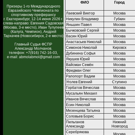
ФИО
Город
Призеры 1-го Международного
Евразийского Чемпионата по
Лаевский Виктор
Москва
спортивному преферансу
г. Екатеринбург, 12-14 июня 2026 г.
Никулин Владимир
Губкин
слева-направо: Евгения Садовская
Яньшин Павел
Москва
(Москва, 3-е место), Иван Тулупеев
Бычковский Сергей
Москва
(Калуга, Чемпион), Андрей
Тархачев (Новосибирск, 2-е место)
Васин Юрий
Москва
Анастасьев Николай
Москва
Главный Судья ФСПР
Симонов Николай
Кировск
Александр Молчанов.
телефон: +7(916) 742-16-03,
Дубинина Софья
Москва
e-mail: abmolabmol@gmail.com
Якушев Юрий
Москва
Вайсман Семён
Москва
Фридман Олег
Москва
Рапопорт Вадим
Москва
Уголев Евгений
Ступино
Горбатов Вячеслав
Москва
Мусальян Михаил
Москва
Иванов Вячеслав
Москва
Есин Николай
Москва
Мезенцева Татьяна
Москва
Соловьев Борис
Москва
Пильганов
Нижний
Александр
Новгород
Серебрякова
Москва