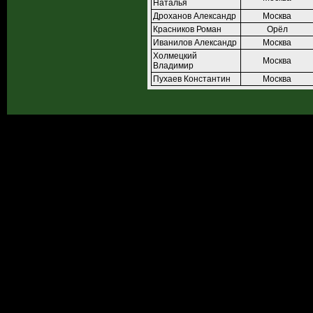
Наталья
Дроханов Александр
Москва
Красников Роман
Орёл
Иванилов Александр
Москва
Холмецкий
Москва
Владимир
Пухаев Константин
Москва