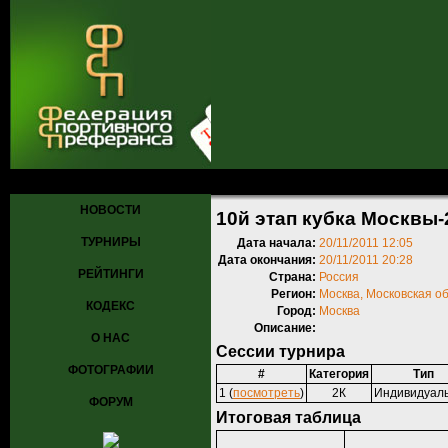
Главная
»
Турниры
»
Прошедшие турниры
» 10й этап кубка Москв
НОВОСТИ
10й этап кубка Москвы-
ТУРНИРЫ
Дата начала:
20/11/2011 12:05
Дата окончания:
20/11/2011 20:28
РЕЙТИНГИ
Страна:
Россия
Регион:
Москва, Московская о
КОДЕКС
Город:
Москва
Описание:
О НАС
Сессии турнира
ФОТОГРАФИИ
#
Категория
Тип
1 (
посмотреть
)
2К
Индивидуал
ФОРУМ
Итоговая таблица