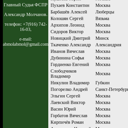
Главный Судья ФСПР
Пухаев Константин
Москва
Барбашёв Алексей
Люберцы
Александр Молчанов.
Колошян Сергей
Вязьма
телефон: +7(916) 742-
Архипов Леонид
Москва
16-03,
Сидоров Виктор
Москва
Новицкий Дмитрий
Минск
e-mail:
abmolabmol@gmail.com
Ткаченко Александр
Александрия
Иванов Вячеслав
Москва
Дубинина Софья
Москва
Гордиенко Евгений
Москва
Слободчиков
Москва
Владимир
Никулин Владимир
Губкин
Погорелко Андрей
Санкт-Петербур
Эльгин Сергей
Москва
Лаевский Виктор
Москва
Васин Юрий
Москва
Горбатов Вячеслав
Москва
Кирпичёв Роман
Москва