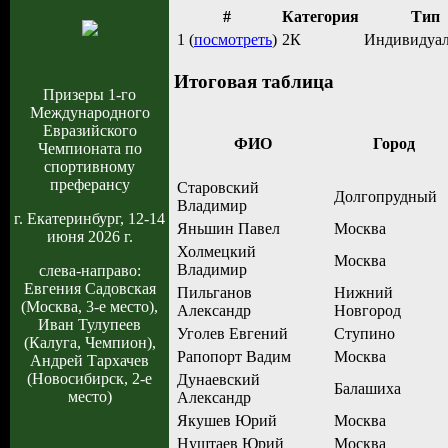
#
Категория
Тип
1 (
посмотреть
)
2К
Индивидуа
Итоговая таблица
Призеры 1-го
Международного
Евразийского
ФИО
Город
Чемпионата по
спортивному
преферансу
Старовский
Долгопрудный
Владимир
г. Екатеринбург, 12-14
Яньшин Павел
Москва
июня 2026 г.
Холмецкий
Москва
Владимир
слева-направо:
Евгения Садовская
Пильганов
Нижний
(Москва, 3-е место),
Александр
Новгород
Иван Тулупеев
Уголев Евгений
Ступино
(Калуга, Чемпион),
Рапопорт Вадим
Москва
Андрей Тархачев
(Новосибирск, 2-е
Дунаевский
Балашиха
место)
Александр
Якушев Юрий
Москва
Нуштаев Юрий
Москва