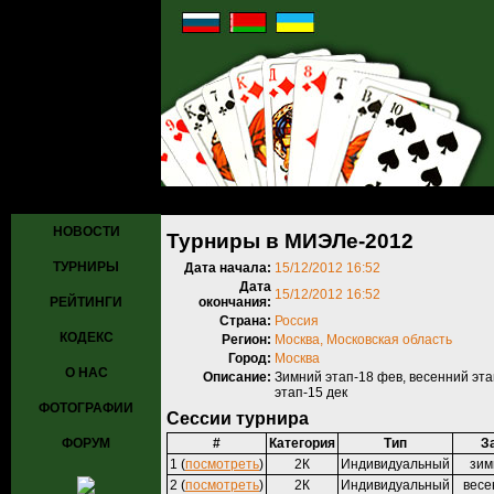
Главная
»
Турниры
»
Прошедшие турниры
» Турниры в МИЭЛе-201
НОВОСТИ
Турниры в МИЭЛе-2012
ТУРНИРЫ
Дата начала:
15/12/2012 16:52
Дата
15/12/2012 16:52
РЕЙТИНГИ
окончания:
Страна:
Россия
КОДЕКС
Регион:
Москва, Московская область
Город:
Москва
О НАС
Описание:
Зимний этап-18 фев, весенний эта
этап-15 дек
ФОТОГРАФИИ
Сессии турнира
ФОРУМ
#
Категория
Тип
З
1 (
посмотреть
)
2К
Индивидуальный
зим
2 (
посмотреть
)
2К
Индивидуальный
весе