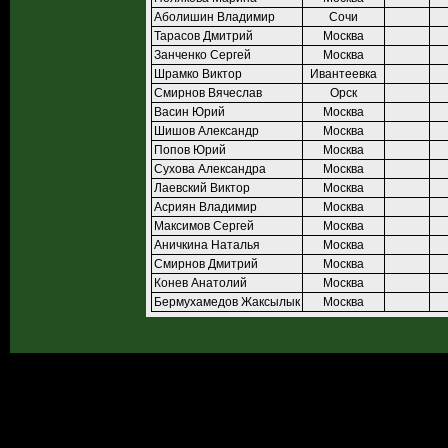
Аболишин Владимир
Сочи
Тарасов Дмитрий
Москва
Занченко Сергей
Москва
Шрамко Виктор
Ивантеевка
Смирнов Вячеслав
Орск
Васин Юрий
Москва
Шишов Александр
Москва
Попов Юрий
Москва
Сухова Александра
Москва
Лаевский Виктор
Москва
Асриян Владимир
Москва
Максимов Сергей
Москва
Аничкина Наталья
Москва
Смирнов Дмитрий
Москва
Конев Анатолий
Москва
Бермухамедов Жаксылык
Москва