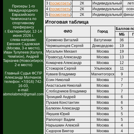
3 (
посмотреть
)
2К
Индивидуальный
лет
Призеры 1-го
4 (
посмотреть
)
2К
Индивидуальный
осе
Международного
Евразийского
5 (
посмотреть
)
2К
Индивидуальный
финал
Чемпионата по
Итоговая таблица
спортивному
преферансу
Баллов п
г. Екатеринбург, 12-14
ФИО
Город
МБ
июня 2026 г.
слева-направо:
Еременко Виталий
Ватутинки
36
Евгения Садовская
Чермошенцев Сергей
Домодедово
19
(Москва, 3-е место),
Мусальян Михаил
Москва
19
Иван Тулупеев (Калуга,
Чемпион), Андрей
Правосуд Александр
Москва
13
Тархачев (Новосибирск,
Комарчев Александр
Москва
12
2-е место)
Стожаров Сергей
Ульяновск
11
Главный Судья ФСПР
Куваев Владимир
Магнитогорск
9
Александр Молчанов.
Есин Николай
Москва
7
телефон: +7(916) 742-
Анастасьев Николай
Москва
7
16-03,
e-mail:
Слободчиков Владимир
Москва
7
abmolabmol@gmail.com
Троицкий Андрей
Москва
6
Пухаев Константин
Москва
6
Балюгин Александр
Москва
5
Якушев Юрий
Москва
5
Рапопорт Вадим
Москва
5
Нарышкин Алексей
Москва
4
Сидоров Виктор
Москва
4