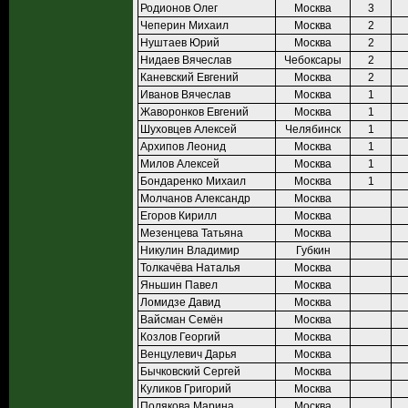
Родионов Олег
Москва
3
Чеперин Михаил
Москва
2
Нуштаев Юрий
Москва
2
Нидаев Вячеслав
Чебоксары
2
Каневский Евгений
Москва
2
Иванов Вячеслав
Москва
1
Жаворонков Евгений
Москва
1
Шуховцев Алексей
Челябинск
1
Архипов Леонид
Москва
1
Милов Алексей
Москва
1
Бондаренко Михаил
Москва
1
Молчанов Александр
Москва
Егоров Кирилл
Москва
Мезенцева Татьяна
Москва
Никулин Владимир
Губкин
Толкачёва Наталья
Москва
Яньшин Павел
Москва
Ломидзе Давид
Москва
Вайсман Семён
Москва
Козлов Георгий
Москва
Венцулевич Дарья
Москва
Бычковский Сергей
Москва
Куликов Григорий
Москва
Полякова Марина
Москва