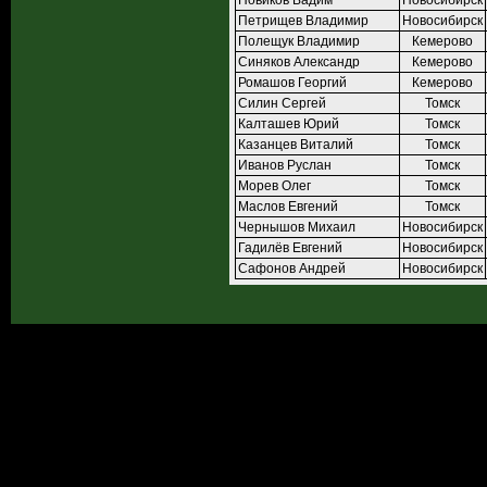
Новиков Вадим
Новосибирск
Петрищев Владимир
Новосибирск
Полещук Владимир
Кемерово
Синяков Александр
Кемерово
Ромашов Георгий
Кемерово
Силин Сергей
Томск
Калташев Юрий
Томск
Казанцев Виталий
Томск
Иванов Руслан
Томск
Морев Олег
Томск
Маслов Евгений
Томск
Чернышов Михаил
Новосибирск
Гадилёв Евгений
Новосибирск
Сафонов Андрей
Новосибирск