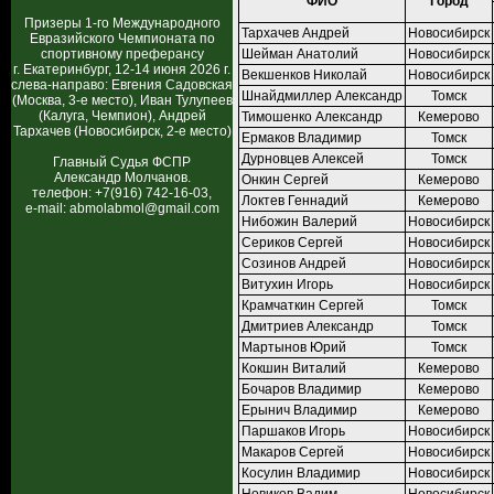
ФИО
Город
Призеры 1-го Международного
Тархачев Андрей
Новосибирск
Евразийского Чемпионата по
спортивному преферансу
Шейман Анатолий
Новосибирск
г. Екатеринбург, 12-14 июня 2026 г.
Векшенков Николай
Новосибирск
слева-направо: Евгения Садовская
Шнайдмиллер Александр
Томск
(Москва, 3-е место), Иван Тулупеев
(Калуга, Чемпион), Андрей
Тимошенко Александр
Кемерово
Тархачев (Новосибирск, 2-е место)
Ермаков Владимир
Томск
Дурновцев Алексей
Томск
Главный Судья ФСПР
Александр Молчанов.
Онкин Сергей
Кемерово
телефон: +7(916) 742-16-03,
Локтев Геннадий
Кемерово
e-mail: abmolabmol@gmail.com
Нибожин Валерий
Новосибирск
Сериков Сергей
Новосибирск
Созинов Андрей
Новосибирск
Витухин Игорь
Новосибирск
Крамчаткин Сергей
Томск
Дмитриев Александр
Томск
Мартынов Юрий
Томск
Кокшин Виталий
Кемерово
Бочаров Владимир
Кемерово
Ерынич Владимир
Кемерово
Паршаков Игорь
Новосибирск
Макаров Сергей
Новосибирск
Косулин Владимир
Новосибирск