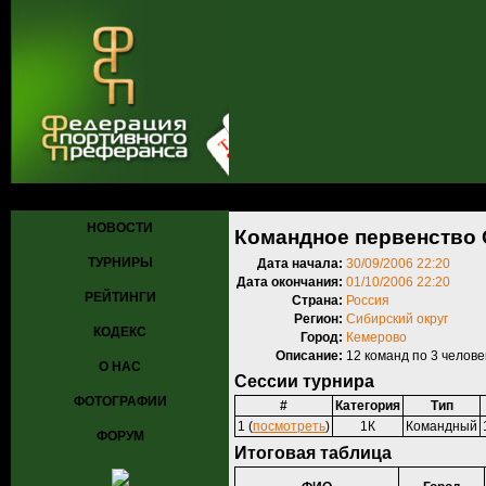
Главная
»
Турниры
»
Прошедшие турниры
» Командное первенств
НОВОСТИ
Командное первенство 
ТУРНИРЫ
Дата начала:
30/09/2006 22:20
Дата окончания:
01/10/2006 22:20
РЕЙТИНГИ
Страна:
Россия
Регион:
Сибирский округ
КОДЕКС
Город:
Кемерово
Описание:
12 команд по 3 челове
О НАС
Сессии турнира
ФОТОГРАФИИ
#
Категория
Тип
1 (
посмотреть
)
1К
Командный
ФОРУМ
Итоговая таблица