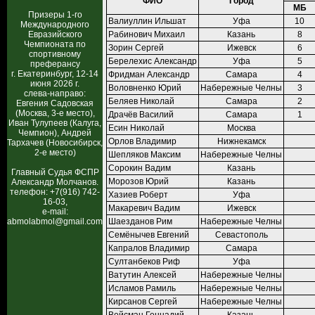
ФИО
Город
МБ
Призеры 1-го
Валиуллин Ильшат
Уфа
10
Международного
Евразийского
Рабинович Михаил
Казань
8
Чемпионата по
Зорин Сергей
Ижевск
6
спортивному
Берелехис Александр
Уфа
5
преферансу
г. Екатеринбург, 12-14
Фридман Александр
Самара
4
июня 2026 г.
Воловненко Юрий
Набережные Челны
3
слева-направо:
Беляев Николай
Самара
2
Евгения Садовская
(Москва, 3-е место),
Драчёв Василий
Самара
1
Иван Тулупеев (Калуга,
Есин Николай
Москва
Чемпион), Андрей
Орлов Владимир
Нижнекамск
Тархачев (Новосибирск,
2-е место)
Шепляков Максим
Набережные Челны
Сорокин Вадим
Казань
Главный Судья ФСПР
Морозов Юрий
Казань
Александр Молчанов.
телефон: +7(916) 742-
Хазиев Роберт
Уфа
16-03,
Макаревич Вадим
Ижевск
e-mail:
abmolabmol@gmail.com
Шаезданов Рим
Набережные Челны
Семёнычев Евгений
Севастополь
Капралов Владимир
Самара
Султанбеков Риф
Уфа
Ватутин Алексей
Набережные Челны
Исламов Рамиль
Набережные Челны
Кирсанов Сергей
Набережные Челны