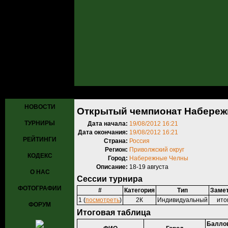
Главная
»
Турниры
»
Прошедшие турниры
» Открытый чемпионат
НОВОСТИ
Открытый чемпионат Набереж
ТУРНИРЫ
Дата начала:
19/08/2012 16:21
Дата окончания:
19/08/2012 16:21
РЕЙТИНГИ
Страна:
Россия
Регион:
Приволжский округ
КОДЕКС
Город:
Набережные Челны
Описание:
18-19 августа
О НАС
Сессии турнира
ФОТОГРАФИИ
#
Категория
Тип
Заме
1 (
посмотреть
)
2К
Индивидуальный
ито
ФОРУМ
Итоговая таблица
Баллов