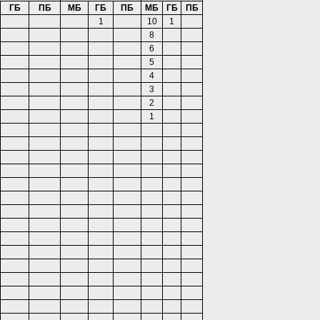
ГБ
ПБ
МБ
ГБ
ПБ
МБ
ГБ
ПБ
1
10
1
8
6
5
4
3
2
1