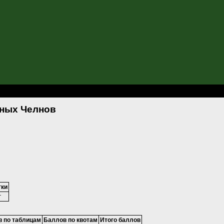
 Набережных Челнов
ных Челнов
тки
г
 по таблицам
Баллов по квотам
Итого баллов