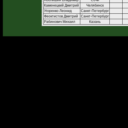
Аболишин Владимир
Сочи
Каменецкий Дмитрий
Челябинск
Угоренко Леонид
Санкт-Петербург
Феоктистов Дмитрий
Санкт-Петербург
Рабинович Михаил
Казань