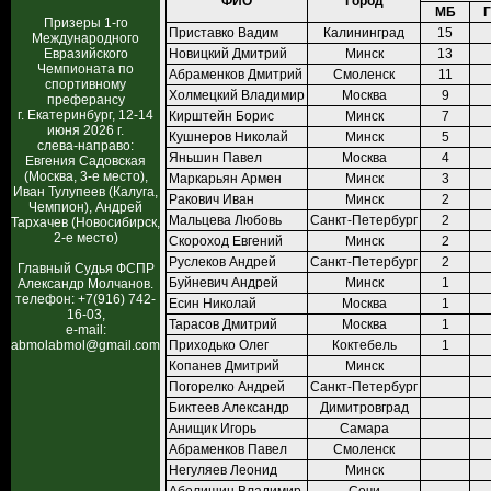
ФИО
Город
МБ
Призеры 1-го
Приставко Вадим
Калининград
15
Международного
Евразийского
Новицкий Дмитрий
Минск
13
Чемпионата по
Абраменков Дмитрий
Смоленск
11
спортивному
Холмецкий Владимир
Москва
9
преферансу
г. Екатеринбург, 12-14
Кирштейн Борис
Минск
7
июня 2026 г.
Кушнеров Николай
Минск
5
слева-направо:
Яньшин Павел
Москва
4
Евгения Садовская
(Москва, 3-е место),
Маркарьян Армен
Минск
3
Иван Тулупеев (Калуга,
Ракович Иван
Минск
2
Чемпион), Андрей
Мальцева Любовь
Санкт-Петербург
2
Тархачев (Новосибирск,
2-е место)
Скороход Евгений
Минск
2
Руслеков Андрей
Санкт-Петербург
2
Главный Судья ФСПР
Буйневич Андрей
Минск
1
Александр Молчанов.
телефон: +7(916) 742-
Есин Николай
Москва
1
16-03,
Тарасов Дмитрий
Москва
1
e-mail:
abmolabmol@gmail.com
Приходько Олег
Коктебель
1
Копанев Дмитрий
Минск
Погорелко Андрей
Санкт-Петербург
Биктеев Александр
Димитровград
Анищик Игорь
Самара
Абраменков Павел
Смоленск
Негуляев Леонид
Минск