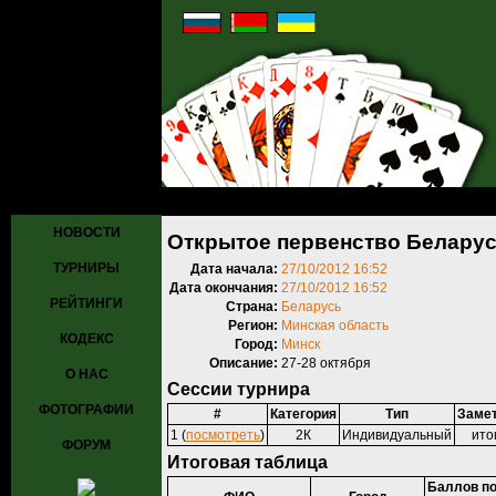
Главная
»
Турниры
»
Прошедшие турниры
» Открытое первенство
НОВОСТИ
Открытое первенство Беларус
ТУРНИРЫ
Дата начала:
27/10/2012 16:52
Дата окончания:
27/10/2012 16:52
РЕЙТИНГИ
Страна:
Беларусь
Регион:
Минская область
КОДЕКС
Город:
Минск
Описание:
27-28 октября
О НАС
Сессии турнира
ФОТОГРАФИИ
#
Категория
Тип
Заме
1 (
посмотреть
)
2К
Индивидуальный
ито
ФОРУМ
Итоговая таблица
Баллов по