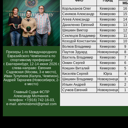
ФИО
Город
МБ
Корлыханов Олег
Кемерово
16
Синяков Александр
Кемерово
15
Агеев Александр
Кемерово
14
Даниленко Евгений
Кемерово
13
Шишкин Виктор
Кемерово
12
Секлецов Владимир
Кемерово
11
Козодой Константин
Кемерово
10
Волков Владимир
Кемерово
9
Призеры 1-го Международного
Паутов Эдуард
Новокузнецк
8
Евразийского Чемпионата по
Вахтель Владимир
Кемерово
7
спортивному преферансу
Онкин Сергей
Кемерово
6
г. Екатеринбург, 12-14 июня 2026 г.
слева-направо: Евгения
Кокшин Виталий
Кемерово
5
Садовская (Москва, 3-е место),
Киселёв Сергей
Юрга
4
Иван Тулупеев (Калуга, Чемпион),
Шишкин Владимир
Новокузнецк
3
Андрей Тархачев (Новосибирск, 2-
е место)
Ильин Андрей
Кемерово
2
Сучков Евгений
Новокузнецк
1
Главный Судья ФСПР
Александр Молчанов.
телефон: +7(916) 742-16-03,
e-mail: abmolabmol@gmail.com