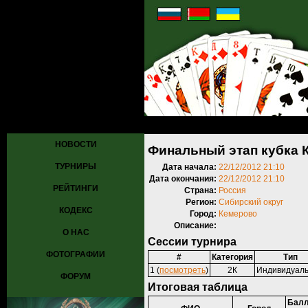
Главная
»
Турниры
»
Прошедшие турниры
» Финальный этап кубк
НОВОСТИ
Финальный этап кубка 
ТУРНИРЫ
Дата начала:
22/12/2012 21:10
Дата окончания:
22/12/2012 21:10
РЕЙТИНГИ
Страна:
Россия
Регион:
Сибирский округ
КОДЕКС
Город:
Кемерово
Описание:
О НАС
Сессии турнира
ФОТОГРАФИИ
#
Категория
Тип
1 (
посмотреть
)
2К
Индивидуал
ФОРУМ
Итоговая таблица
Балл