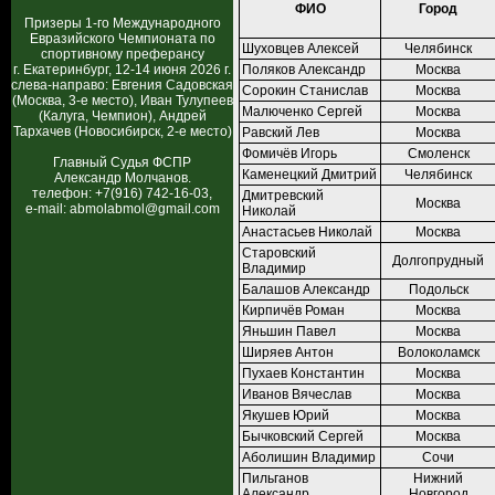
ФИО
Город
Призеры 1-го Международного
Евразийского Чемпионата по
Шуховцев Алексей
Челябинск
спортивному преферансу
г. Екатеринбург, 12-14 июня 2026 г.
Поляков Александр
Москва
слева-направо: Евгения Садовская
Сорокин Станислав
Москва
(Москва, 3-е место), Иван Тулупеев
Малюченко Сергей
Москва
(Калуга, Чемпион), Андрей
Тархачев (Новосибирск, 2-е место)
Равский Лев
Москва
Фомичёв Игорь
Смоленск
Главный Судья ФСПР
Каменецкий Дмитрий
Челябинск
Александр Молчанов.
телефон: +7(916) 742-16-03,
Дмитревский
Москва
e-mail: abmolabmol@gmail.com
Николай
Анастасьев Николай
Москва
Старовский
Долгопрудный
Владимир
Балашов Александр
Подольск
Кирпичёв Роман
Москва
Яньшин Павел
Москва
Ширяев Антон
Волоколамск
Пухаев Константин
Москва
Иванов Вячеслав
Москва
Якушев Юрий
Москва
Бычковский Сергей
Москва
Аболишин Владимир
Сочи
Пильганов
Нижний
Александр
Новгород