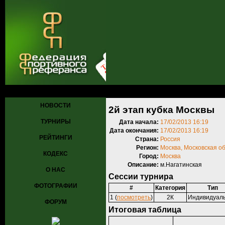
Главная
»
Турниры
»
Прошедшие турниры
» 2й этап кубка Москв
НОВОСТИ
2й этап кубка Москвы
ТУРНИРЫ
Дата начала:
17/02/2013 16:19
Дата окончания:
17/02/2013 16:19
РЕЙТИНГИ
Страна:
Россия
Регион:
Москва, Московская о
КОДЕКС
Город:
Москва
Описание:
м.Нагатинская
О НАС
Сессии турнира
ФОТОГРАФИИ
#
Категория
Тип
1 (
посмотреть
)
2К
Индивидуал
ФОРУМ
Итоговая таблица