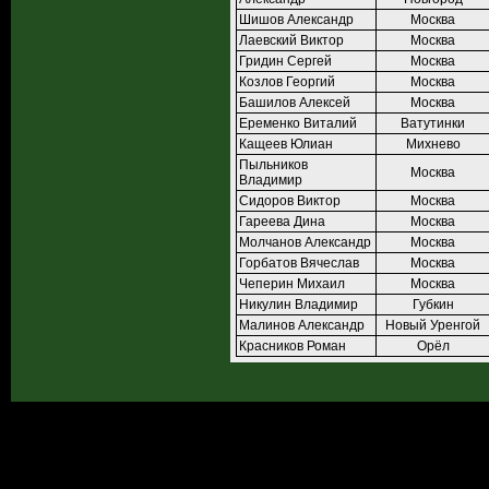
Шишов Александр
Москва
Лаевский Виктор
Москва
Гридин Сергей
Москва
Козлов Георгий
Москва
Башилов Алексей
Москва
Еременко Виталий
Ватутинки
Кащеев Юлиан
Михнево
Пыльников
Москва
Владимир
Сидоров Виктор
Москва
Гареева Дина
Москва
Молчанов Александр
Москва
Горбатов Вячеслав
Москва
Чеперин Михаил
Москва
Никулин Владимир
Губкин
Малинов Александр
Новый Уренгой
Красников Роман
Орёл