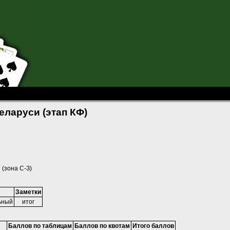
Беларуси (этап КФ)
еларуси (этап КФ)
 (зона С-З)
Заметки
ьный
итог
Баллов по таблицам
Баллов по квотам
Итого баллов