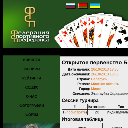
Главная
»
Турниры
»
Прошедшие турниры
» Открытое первенство 
НОВОСТИ
Открытое первенство Б
ТУРНИРЫ
Дата начала:
26/10/2013 18:30
Дата окончания:
26/10/2013 18:30
РЕЙТИНГИ
Страна:
Беларусь
Регион:
Минская область
КОДЕКС
Город:
Минск
Описание:
Этап кубка Федерации
О НАС
Сессии турнира
ФОТОГРАФИИ
#
Категория
Тип
1 (
посмотреть
)
2К
Индивидуал
ФОРУМ
Итоговая таблица