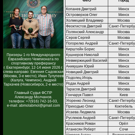
ФИО
Город
Копанев Дмитрий
Минск
Островерхов Олег
Минск
Холмецкий Владимир
Москва
Феоктистов Дмитрий
Санкт-Петербу
Полянский Александр
Москва
Серов Сергей
Москва
Погорелко Андрей
Санкт-Петербу
Кирштейн Борис
Минск
Призеры 1-го Международного
Кушнеров Николай
Минск
Евразийского Чемпионата по
Невмержицкий Василий
Минск
спортивному преферансу
Аникушин Юрий
Минск
г. Екатеринбург, 12-14 июня 2026 г.
слева-направо: Евгения Садовская
Новицкий Дмитрий
Минск
(Москва, 3-е место), Иван Тулупеев
Подолец Игорь
Москва
(Калуга, Чемпион), Андрей
Родак Андрей
Минск
Тархачев (Новосибирск, 2-е место)
Тарасов Дмитрий
Москва
Главный Судья ФСПР
Гончарук Павел
Киев
Александр Молчанов.
Угоренко Леонид
Санкт-Петербу
телефон: +7(916) 742-16-03,
e-mail: abmolabmol@gmail.com
Приходько Олег
Коктебель
Исаева Людмила
Москва
Руслеков Андрей
Санкт-Петербу
Красников Роман
Орёл
Атанесян Роберт
Сочи