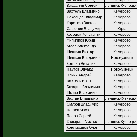
Варданян Сергей
Ленинск-Кузнецки
Вахтель Владимир
Кемерово
Секлецов Владимир
Кемерово
Коротков Виктор
Кемерово
Сафонов Владимир
Юрга
Козодой Константин
Кемерово
Филиппов Юрий
Кемерово
Агеев Александр
Кемерово
Шишкин Виктор
Кемерово
Шишкин Владимир
Новокузнецк
Кокшин Виталий
Кемерово
Паутов Эдуард
Новокузнецк
Ильин Андрей
Кемерово
Вахтель Иван
Кемерово
Бочаров Владимир
Кемерово
Шкляр Владимир
Кемерово
Вахтин Владимир
Ленинск-Кузнецки
Смуров Владимир
Кемерово
Нагаев Махат
Кемерово
Попов Сергей
Кемерово
Зальцман Михаил
Ленинск-Кузнецки
Корлыханов Олег
Кемерово