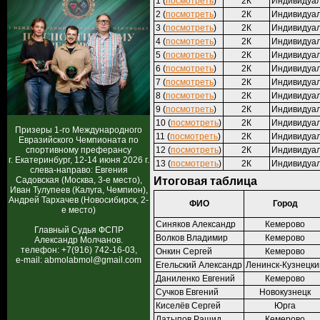
1 (
посмотреть
)
2К
Индивидуа
2 (
посмотреть
)
2К
Индивидуа
3 (
посмотреть
)
2К
Индивидуа
4 (
посмотреть
)
2К
Индивидуа
5 (
посмотреть
)
2К
Индивидуа
6 (
посмотреть
)
2К
Индивидуа
7 (
посмотреть
)
2К
Индивидуа
8 (
посмотреть
)
2К
Индивидуа
9 (
посмотреть
)
2К
Индивидуа
10 (
посмотреть
)
2К
Индивидуа
Призеры 1-го Международного
11 (
посмотреть
)
2К
Индивидуа
Евразийского Чемпионата по
спортивному преферансу
12 (
посмотреть
)
2К
Индивидуа
г. Екатеринбург, 12-14 июня 2026 г.
13 (
посмотреть
)
2К
Индивидуа
слева-направо: Евгения
Садовская (Москва, 3-е место),
Итоговая таблица
Иван Тулупеев (Калуга, Чемпион),
Андрей Тархачев (Новосибирск, 2-
ФИО
Город
е место)
Синяков Александр
Кемерово
Главный Судья ФСПР
Волков Владимир
Кемерово
Александр Молчанов.
телефон: +7(916) 742-16-03,
Онкин Сергей
Кемерово
e-mail: abmolabmol@gmail.com
Егельский Александр
Ленинск-Кузнецки
Даниленко Евгений
Кемерово
Сучков Евгений
Новокузнецк
Киселёв Сергей
Юрга
Латыпов Рашид
Кемерово