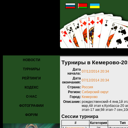
Главная
»
Турниры
»
Прошедшие турниры
» Турниры в Кемерово-
НОВОСТИ
Турниры в Кемерово-20
ТУРНИРЫ
Дата
07/12/2014 20:34
начала:
РЕЙТИНГИ
Дата
07/12/2014 20:34
окончания:
Страна:
Россия
КОДЕКС
Регион:
Сибирский округ
О НАС
Город:
Кемерово
Описание:
рождественский-4 янв,1й эта
ФОТОГРАФИИ
мар,4й этап к.Кузбасса-20 а
этап-17 авг,9й этап-7 сен,1
ФОРУМ
Сессии турнира
#
Категория
Тип