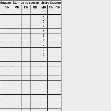
аблицам
Баллов по квотам
Итого баллов
ПБ
МБ
ГБ
ПБ
МБ
ГБ
ПБ
10
5
5
4
4
3
2
2
1
1