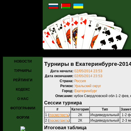
Главная
»
Турниры
»
Прошедшие турниры
» Турниры в Екатеринб
НОВОСТИ
Турниры в Екатеринбурге-201
ТУРНИРЫ
Дата начала:
02/05/2014 23:53
Дата окончания:
02/05/2014 23:53
РЕЙТИНГИ
Страна:
Россия
Регион:
Уральский округ
КОДЕКС
Город:
Екатеринбург
Описание:
кубок Свердловской обл-1-2 фев,
О НАС
Сессии турнира
ФОТОГРАФИИ
#
Категория
Тип
Заме
1 (
посмотреть
)
2К
Индивидуальный
1-2 ф
ФОРУМ
2 (
посмотреть
)
2К
Индивидуальный
2-3 м
Итоговая таблица