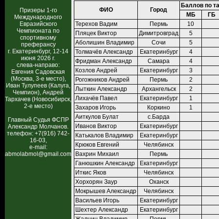
Баллов по т
ФИО
Город
Призеры 1-го
МБ
ГБ
Международного
Евразийского
Терехов Вадим
Пермь
10
Чемпионата по
Пляцек Виктор
Димитровград
5
спортивному
Аболишин Владимир
Сочи
5
преферансу
г. Екатеринбург, 12-14
Толмачёв Александр
Екатеринбург
4
июня 2026 г.
Фридман Александр
Самара
4
слева-направо:
Козлов Андрей
Екатеринбург
3
Евгения Садовская
(Москва, 3-е место),
Рогожников Андрей
Пермь
2
Иван Тулупеев (Калуга,
Лыткин Александр
Архангельск
2
Чемпион), Андрей
Лихачёв Павел
Екатеринбург
1
Тархачев (Новосибирск,
2-е место)
Захаров Игорь
Коркино
1
Аиткулов Булат
с.Барда
Главный Судья ФСПР
Иванов Виктор
Екатеринбург
Александр Молчанов.
телефон: +7(916) 742-
Катькалов Владимир
Екатеринбург
16-03,
Крюков Евгений
Челябинск
e-mail:
abmolabmol@gmail.com
Вахрин Михаил
Пермь
Ганюшкин Александр
Екатеринбург
Иткис Яков
Челябинск
Хорхорян Заур
Оханск
Мокрышев Александр
Челябинск
Васильев Игорь
Екатеринбург
Шехтер Александр
Екатеринбург