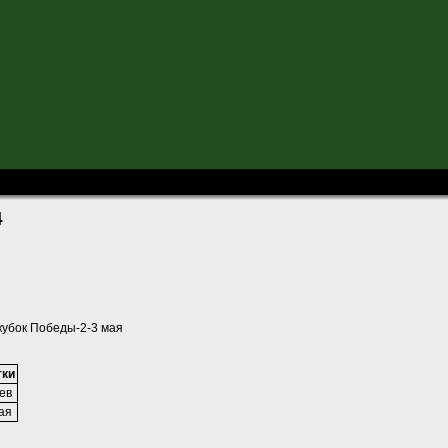
урге-2014
4
 кубок Победы-2-3 мая
тки
ев
ая