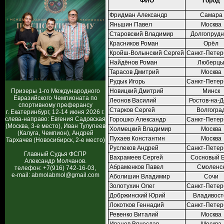
ФИО
Город
Фридман Александр
Самара
Яньшин Павел
Москва
Старовский Владимир
Долгопруд
Красников Роман
Орёл
Кройш-Волынский Сергей
Санкт-Петер
Найдёнов Роман
Люберц
Тарасов Дмитрий
Москва
Рудык Игорь
Санкт-Петер
Призеры 1-го Международного
Новицкий Дмитрий
Минск
Евразийского Чемпионата по
Леонов Василий
Ростов-на-Д
спортивному преферансу
Старков Сергей
Волгогра
г. Екатеринбург, 12-14 июня 2026 г.
слева-направо: Евгения Садовская
Горошко Александр
Санкт-Петер
(Москва, 3-е место), Иван Тулупеев
Холмецкий Владимир
Москва
(Калуга, Чемпион), Андрей
Пухаев Константин
Москва
Тархачев (Новосибирск, 2-е место)
Руслеков Андрей
Санкт-Петер
Главный Судья ФСПР
Вахрамеев Сергей
Сосновый 
Александр Молчанов.
Абраменков Павел
Смоленс
телефон: +7(916) 742-16-03,
e-mail: abmolabmol@gmail.com
Аболишин Владимир
Сочи
Золотухин Олег
Санкт-Петер
Добржинский Юрий
Владивост
Локотков Геннадий
Санкт-Петер
Ревенко Виталий
Москва