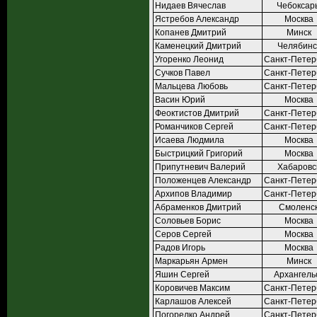
Нидаев Вячеслав
Чебоксар
Ястребов Александр
Москва
Копанев Дмитрий
Минск
Каменецкий Дмитрий
Челябинс
Угоренко Леонид
Санкт-Петер
Сучков Павел
Санкт-Петер
Мальцева Любовь
Санкт-Петер
Васин Юрий
Москва
Феоктистов Дмитрий
Санкт-Петер
Романчиков Сергей
Санкт-Петер
Исаева Людмила
Москва
Быстрицкий Григорий
Москва
Припутневич Валерий
Хабаровс
Положенцев Александр
Санкт-Петер
Архипов Владимир
Санкт-Петер
Абраменков Дмитрий
Смоленс
Соловьев Борис
Москва
Серов Сергей
Москва
Радов Игорь
Москва
Маркарьян Армен
Минск
Яшин Сергей
Архангель
Коровичев Максим
Санкт-Петер
Карлашов Алексей
Санкт-Петер
Погорелко Андрей
Санкт-Петер