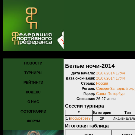
Главная
»
Турниры
»
Прошедшие турниры
» Белые ночи-2014
НОВОСТИ
Белые ночи-2014
ТУРНИРЫ
Дата начала:
26/07/2014 17:44
Дата окончания:
26/07/2014 17:44
РЕЙТИНГИ
Страна:
Россия
Регион:
Северо-Западный окр
КОДЕКС
Город:
Санкт-Петербург
Описание:
26-27 июля
О НАС
Сессии турнира
ФОТОГРАФИИ
#
Категория
Тип
1 (
посмотреть
)
2К
Индивидуал
ФОРУМ
Итоговая таблица