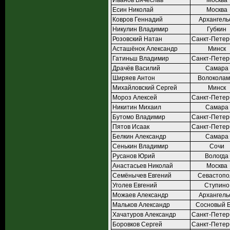
Иванов Вячеслав
Москва
Есин Николай
Москва
Ковров Геннадий
Архангель
Никулин Владимир
Губкин
Розовский Натан
Санкт-Петер
Асташёнок Александр
Минск
Гатиньш Владимир
Санкт-Петер
Драчёв Василий
Самара
Ширяев Антон
Волоколам
Михайловский Сергей
Минск
Мороз Алексей
Санкт-Петер
Никитин Михаил
Самара
Бутомо Владимир
Санкт-Петер
Пятов Исаак
Санкт-Петер
Белкин Александр
Самара
Сенькин Владимир
Сочи
Русанов Юрий
Вологда
Анастасьев Николай
Москва
Семёнычев Евгений
Севастопо
Уголев Евгений
Ступино
Можаев Александр
Архангель
Мальков Александр
Сосновый 
Хачатуров Александр
Санкт-Петер
Боровков Сергей
Санкт-Петер