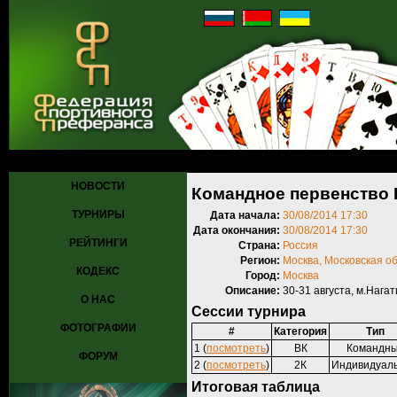
Главная
»
Турниры
»
Прошедшие турниры
» Командное первенств
НОВОСТИ
Командное первенство 
ТУРНИРЫ
Дата начала:
30/08/2014 17:30
Дата окончания:
30/08/2014 17:30
РЕЙТИНГИ
Страна:
Россия
Регион:
Москва, Московская о
КОДЕКС
Город:
Москва
Описание:
30-31 августа, м.Нагат
О НАС
Сессии турнира
ФОТОГРАФИИ
#
Категория
Тип
1 (
посмотреть
)
ВК
Командн
ФОРУМ
2 (
посмотреть
)
2К
Индивидуал
Итоговая таблица