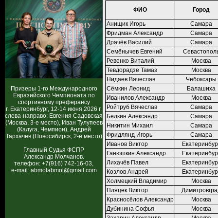
ФИО
Город
Анищик Игорь
Самара
Фридман Александр
Самара
Драчёв Василий
Самара
Семёнычев Евгений
Севастопол
Ревенко Виталий
Москва
Тевдорадзе Тамаз
Москва
Нидаев Вячеслав
Чебоксары
Призеры 1-го Международного
Сёмкин Леонид
Балашиха
Евразийского Чемпионата по
Иванилов Александр
Москва
спортивному преферансу
Ройтруб Вячеслав
Самара
г. Екатеринбург, 12-14 июня 2026 г.
слева-направо: Евгения Садовская
Белкин Александр
Самара
(Москва, 3-е место), Иван Тулупеев
Никитин Михаил
Самара
(Калуга, Чемпион), Андрей
Фридлянд Игорь
Самара
Тархачев (Новосибирск, 2-е место)
Иванов Виктор
Екатеринбур
Главный Судья ФСПР
Ганюшкин Александр
Екатеринбур
Александр Молчанов.
Лихачёв Павел
Екатеринбур
телефон: +7(916) 742-16-03,
e-mail: abmolabmol@gmail.com
Козлов Андрей
Екатеринбур
Холмецкий Владимир
Москва
Пляцек Виктор
Димитровгра
Красносёлов Александр
Москва
Дубинина Софья
Москва