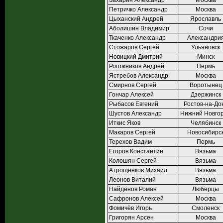
Захарин Александр
Москва
Петричко Александр
Москва
Цыханский Андрей
Ярославль
Аболишин Владимир
Сочи
Ткаченко Александр
Александри
Стожаров Сергей
Ульяновск
Новицкий Дмитрий
Минск
Рогожников Андрей
Пермь
Ястребов Александр
Москва
Смирнов Сергей
Воротынец
Гончар Алексей
Дзержинск
Рыбасов Евгений
Ростов-на-До
Шустов Александр
Нижний Новго
Иткис Яков
Челябинск
Макаров Сергей
Новосибирс
Терехов Вадим
Пермь
Егоров Константин
Вязьма
Колошян Сергей
Вязьма
Атрощенков Михаил
Вязьма
Леонов Виталий
Вязьма
Найдёнов Роман
Люберцы
Сафронов Алексей
Москва
Фомичёв Игорь
Смоленск
Григорян Арсен
Москва