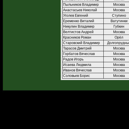
Пыльников Владимир
Москва
Анастасьев Николай
Москва
Уголев Евгений
Ступино
Еременко Виталий
Ватутинки
Никулин Владимир
Губкин
Велтистов Андрей
Москва
Красников Роман
Орёл
Старовский Владимир
Долгопрудны
Тарасов Дмитрий
Москва
Горбатов Вячеслав
Москва
Радов Игорь
Москва
Исаева Людмила
Москва
Иванов Вячеслав
Москва
Соловьев Борис
Москва