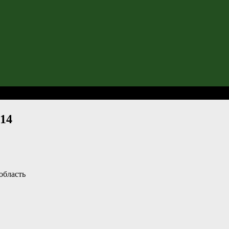
14
область