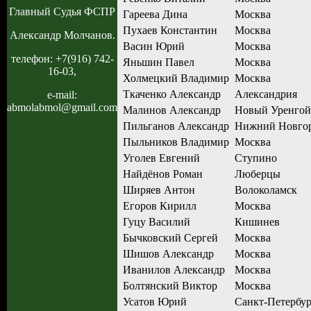
Главный Судья ФСПР
Гареева Дина
Москва
Пухаев Константин
Москва
Александр Молчанов.
Васин Юрий
Москва
телефон: +7(916) 742-
Яньшин Павел
Москва
16-03,
Холмецкий Владимир
Москва
Ткаченко Александр
Александрия
e-mail:
abmolabmol@gmail.com
Малинов Александр
Новый Уренгой
Пильганов Александр
Нижний Новго
Пыльников Владимир
Москва
Уголев Евгений
Ступино
Найдёнов Роман
Люберцы
Ширяев Антон
Волоколамск
Егоров Кирилл
Москва
Гуцу Василий
Кишинев
Бычковский Сергей
Москва
Шишов Александр
Москва
Иванилов Александр
Москва
Болтянский Виктор
Москва
Усатов Юрий
Санкт-Петербу