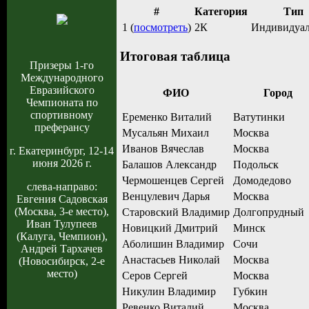
#
Категория
Тип
1 (
посмотреть
)
2К
Индивидуа
Итоговая таблица
Призеры 1-го
Международного
Евразийского
ФИО
Город
Чемпионата по
спортивному
Еременко Виталий
Ватутинки
преферансу
Мусальян Михаил
Москва
Иванов Вячеслав
Москва
г. Екатеринбург, 12-14
июня 2026 г.
Балашов Александр
Подольск
Чермошенцев Сергей
Домодедово
слева-направо:
Венцулевич Дарья
Москва
Евгения Садовская
(Москва, 3-е место),
Старовский Владимир
Долгопрудный
Иван Тулупеев
Новицкий Дмитрий
Минск
(Калуга, Чемпион),
Аболишин Владимир
Сочи
Андрей Тархачев
Анастасьев Николай
Москва
(Новосибирск, 2-е
место)
Серов Сергей
Москва
Никулин Владимир
Губкин
Ревенко Виталий
Москва