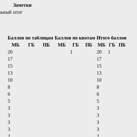
Заметки
льный
итог
Баллов по таблицам
Баллов по квотам
Итого баллов
МБ
ГБ
ПБ
МБ
ГБ
ПБ
МБ
ГБ
ПБ
20
1
20
1
17
17
15
15
13
13
10
10
8
8
6
6
5
5
3
3
3
3
3
3
3
3
2
2