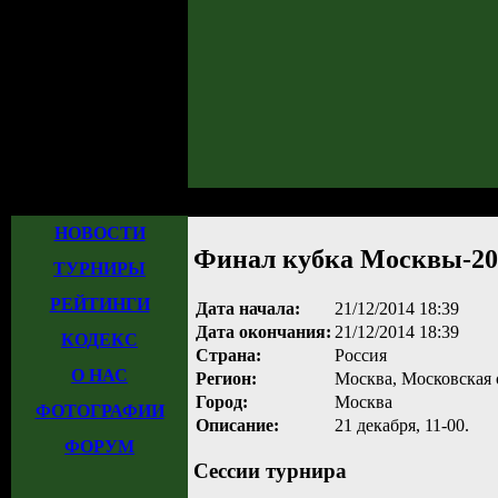
Главная
»
Турниры
»
Прошедшие турниры
» Финал кубка Москвы-2014
НОВОСТИ
Финал кубка Москвы-20
ТУРНИРЫ
РЕЙТИНГИ
Дата начала:
21/12/2014 18:39
Дата окончания:
21/12/2014 18:39
КОДЕКС
Страна:
Россия
О НАС
Регион:
Москва, Московская 
Город:
Москва
ФОТОГРАФИИ
Описание:
21 декабря, 11-00.
ФОРУМ
Сессии турнира