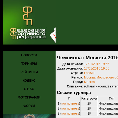
Главная
»
Турниры
»
Прошедшие турниры
» Чемпионат Москвы-2
НОВОСТИ
Чемпионат Москвы-201
ТУРНИРЫ
Дата начала:
17/01/2015 19:55
Дата окончания:
17/01/2015 19:55
РЕЙТИНГИ
Страна:
Россия
Регион:
Москва, Московская о
КОДЕКС
Город:
Москва
Описание:
м.Нагатинская, 2 кате
О НАС
Сессии турнира
ФОТОГРАФИИ
#
Категория
Тип
1 (
посмотреть
)
2К
Индивидуал
ФОРУМ
2 (
посмотреть
)
2К
Индивидуал
3 (
посмотреть
)
1К
Индивидуал