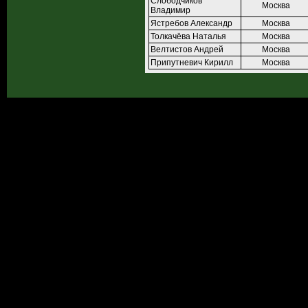
Слободчиков
Москва
Владимир
Ястребов Александр
Москва
Толкачёва Наталья
Москва
Велтистов Андрей
Москва
Припутневич Кирилл
Москва