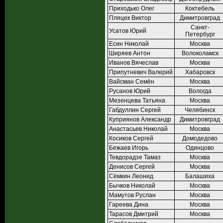
Приходько Олег
Коктебель
Пляцек Виктор
Димитровград
Санкт-
Усатов Юрий
Петербург
Есин Николай
Москва
Ширяев Антон
Волоколамск
Иванов Вячеслав
Москва
Припутневич Валерий
Хабаровск
Вайсман Семён
Москва
Русанов Юрий
Вологда
Мезенцева Татьяна
Москва
Габдуллин Сергей
Челябинск
Куприянов Александр
Димитровград
Анастасьев Николай
Москва
Косиков Сергей
Домодедово
Бежаев Игорь
Одинцово
Тевдорадзе Тамаз
Москва
Денисов Сергей
Москва
Сёмкин Леонид
Балашиха
Бычков Николай
Москва
Мамутов Руслан
Москва
Гареева Дина
Москва
Тарасов Дмитрий
Москва