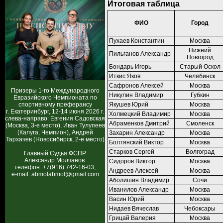
Итоговая таблица
ФИО
Город
Пухаев Константин
Москва
Нижний
Пильганов Александр
Новгород
Бондарь Игорь
Старый Оскол
Иткис Яков
Челябинск
Сафронов Алексей
Москва
Призеры 1-го Международного
Никулин Владимир
Губкин
Евразийского Чемпионата по
спортивному преферансу
Якушев Юрий
Москва
г. Екатеринбург, 12-14 июня 2026 г.
Холмецкий Владимир
Москва
слева-направо: Евгения Садовская
Абраменков Дмитрий
Смоленск
(Москва, 3-е место), Иван Тулупеев
(Калуга, Чемпион), Андрей
Захарин Александр
Москва
Тархачев (Новосибирск, 2-е место)
Болтянский Виктор
Москва
Старков Сергей
Волгоград
Главный Судья ФСПР
Александр Молчанов.
Сидоров Виктор
Москва
телефон: +7(916) 742-16-03,
Андреев Алексей
Москва
e-mail: abmolabmol@gmail.com
Аболишин Владимир
Сочи
Иванилов Александр
Москва
Васин Юрий
Москва
Нидаев Вячеслав
Чебоксары
Грицай Валерия
Москва