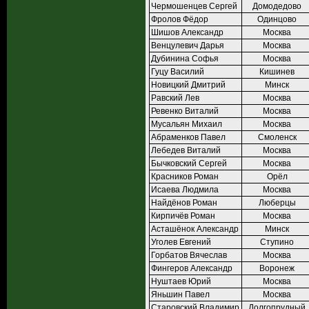
Чермошенцев Сергей
Домодедово
Фролов Фёдор
Одинцово
Шишов Александр
Москва
Венцулевич Дарья
Москва
Дубинина Софья
Москва
Гуцу Василий
Кишинев
Новицкий Дмитрий
Минск
Равский Лев
Москва
Ревенко Виталий
Москва
Мусальян Михаил
Москва
Абраменков Павел
Смоленск
Лебедев Виталий
Москва
Бычковский Сергей
Москва
Красников Роман
Орёл
Исаева Людмила
Москва
Найдёнов Роман
Люберцы
Кирпичёв Роман
Москва
Асташёнок Александр
Минск
Уголев Евгений
Ступино
Горбатов Вячеслав
Москва
Фингеров Александр
Воронеж
Нуштаев Юрий
Москва
Яньшин Павел
Москва
Старовский Владимир
Долгопрудный