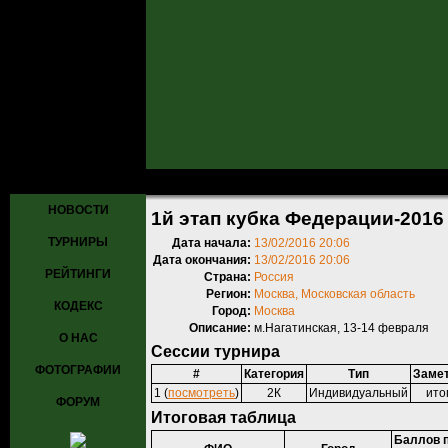
Главная
»
Турниры
»
Прошедшие турниры
» 1й этап кубка Федера
НОВОСТИ
1й этап кубка Федерации-2016
ТУРНИРЫ
Дата начала:
13/02/2016 20:06
Дата окончания:
13/02/2016 20:06
РЕЙТИНГИ
Страна:
Россия
Регион:
Москва, Московская область
КОДЕКС
Город:
Москва
Описание:
м.Нагатинская, 13-14 февраля
О НАС
Сессии турнира
ФОТОГРАФИИ
#
Категория
Тип
Заме
1 (
посмотреть
)
2К
Индивидуальный
ито
ФОРУМ
Итоговая таблица
Баллов 