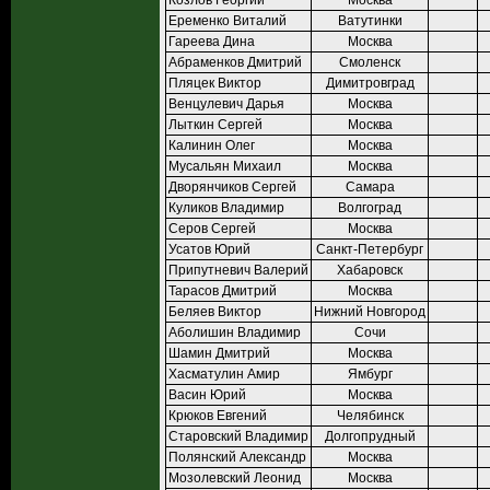
Козлов Георгий
Москва
Еременко Виталий
Ватутинки
Гареева Дина
Москва
Абраменков Дмитрий
Смоленск
Пляцек Виктор
Димитровград
Венцулевич Дарья
Москва
Лыткин Сергей
Москва
Калинин Олег
Москва
Мусальян Михаил
Москва
Дворянчиков Сергей
Самара
Куликов Владимир
Волгоград
Серов Сергей
Москва
Усатов Юрий
Санкт-Петербург
Припутневич Валерий
Хабаровск
Тарасов Дмитрий
Москва
Беляев Виктор
Нижний Новгород
Аболишин Владимир
Сочи
Шамин Дмитрий
Москва
Хасматулин Амир
Ямбург
Васин Юрий
Москва
Крюков Евгений
Челябинск
Старовский Владимир
Долгопрудный
Полянский Александр
Москва
Мозолевский Леонид
Москва