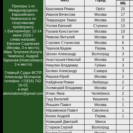
ФИО
Город
МБ
Призеры 1-го
Красников Роман
Орёл
20
Международного
Евразийского
Иванов Вячеслав
Москва
17
Чемпионата по
Тевдорадзе Тамаз
Москва
15
спортивному
Уголев Евгений
Ступино
13
преферансу
г. Екатеринбург, 12-14
Пухаев Константин
Москва
10
июня 2026 г.
Ревенко Виталий
Москва
8
слева-направо:
Сорокин Станислав
Москва
6
Евгения Садовская
(Москва, 3-е место),
Терехов Вадим
Пермь
5
Иван Тулупеев (Калуга,
Шохин Александр
Волгоград
3
Чемпион), Андрей
Анастасьев Николай
Москва
3
Тархачев (Новосибирск,
2-е место)
Никулин Владимир
Губкин
3
Белкин Александр
Самара
3
Главный Судья ФСПР
Якушев Юрий
Москва
2
Александр Молчанов.
телефон: +7(916) 742-
Найдёнов Роман
Люберцы
2
16-03,
Холмецкий Владимир
Москва
2
e-mail:
abmolabmol@gmail.com
Иткис Яков
Челябинск
2
Гуцу Василий
Кишинев
1
Яньшин Павел
Москва
1
Абраменков Павел
Смоленск
1
Конин Андрей
Пермь
1
Новицкий Дмитрий
Минск
Старков Сергей
Волгоград