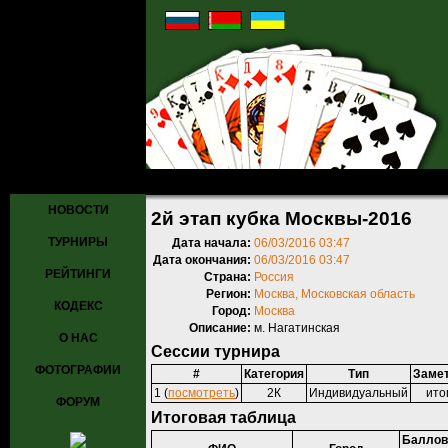
Главная
»
Турниры
»
Прошедшие турниры
» 2й этап кубка Москвы
НОВОСТИ
2й этап кубка Москвы-2016
ТУРНИРЫ
Дата начала:
06/03/2016 03:47
Дата окончания:
06/03/2016 03:47
РЕЙТИНГИ
Страна:
Россия
Регион:
Москва, Московская область
КОДЕКС
Город:
Москва
Описание:
м. Нагатинская
О НАС
Сессии турнира
ФОТОГРАФИИ
#
Категория
Тип
Заме
1 (
посмотреть
)
2К
Индивидуальный
ито
ФОРУМ
Итоговая таблица
Баллов