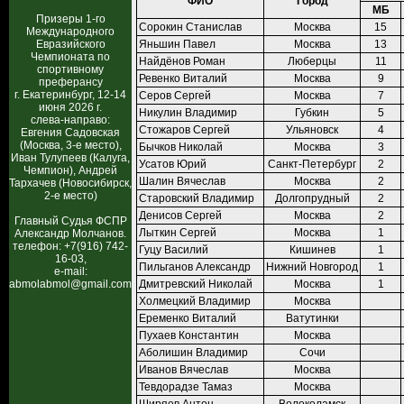
ФИО
Город
МБ
Призеры 1-го
Сорокин Станислав
Москва
15
Международного
Евразийского
Яньшин Павел
Москва
13
Чемпионата по
Найдёнов Роман
Люберцы
11
спортивному
Ревенко Виталий
Москва
9
преферансу
г. Екатеринбург, 12-14
Серов Сергей
Москва
7
июня 2026 г.
Никулин Владимир
Губкин
5
слева-направо:
Стожаров Сергей
Ульяновск
4
Евгения Садовская
(Москва, 3-е место),
Бычков Николай
Москва
3
Иван Тулупеев (Калуга,
Усатов Юрий
Санкт-Петербург
2
Чемпион), Андрей
Шалин Вячеслав
Москва
2
Тархачев (Новосибирск,
2-е место)
Старовский Владимир
Долгопрудный
2
Денисов Сергей
Москва
2
Главный Судья ФСПР
Лыткин Сергей
Москва
1
Александр Молчанов.
телефон: +7(916) 742-
Гуцу Василий
Кишинев
1
16-03,
Пильганов Александр
Нижний Новгород
1
e-mail:
abmolabmol@gmail.com
Дмитревский Николай
Москва
1
Холмецкий Владимир
Москва
Еременко Виталий
Ватутинки
Пухаев Константин
Москва
Аболишин Владимир
Сочи
Иванов Вячеслав
Москва
Тевдорадзе Тамаз
Москва