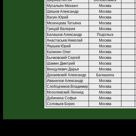
Ширяев Антон
Волоколамск
Мусальян Михаил
Москва
Шишов Александр
Москва
Васин Юрий
Москва
Мезенцева Татьяна
Москва
Грицай Валерия
Москва
Балашов Александр
Подольск
Анастасьев Николай
Москва
Якушев Юрий
Москва
Калинин Олег
Москва
Бычковский Сергей
Москва
Шамин Дмитрий
Москва
Венцулевич Дарья
Москва
Дунаевский Александр
Балашиха
Иванилов Александр
Москва
Слободчиков Владимир
Москва
Мозолевский Леонид
Москва
Дубинина Софья
Москва
Соловьев Борис
Москва