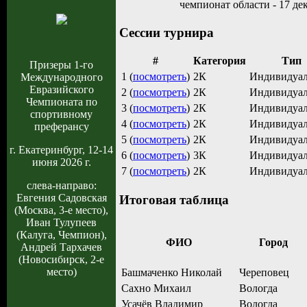
чемпионат области - 17 дек
Сессии турнира
#
Категория
Тип
Призеры 1-го
1 (
посмотреть
)
2К
Индивидуа
Международного
Евразийского
2 (
посмотреть
)
2К
Индивидуа
Чемпионата по
3 (
посмотреть
)
2К
Индивидуа
спортивному
4 (
посмотреть
)
2К
Индивидуа
преферансу
5 (
посмотреть
)
2К
Индивидуа
г. Екатеринбург, 12-14
6 (
посмотреть
)
3К
Индивидуа
июня 2026 г.
7 (
посмотреть
)
2К
Индивидуа
слева-направо:
Евгения Садовская
Итоговая таблица
(Москва, 3-е место),
Иван Тулупеев
(Калуга, Чемпион),
ФИО
Город
Андрей Тархачев
(Новосибирск, 2-е
место)
Башмаченко Николай
Череповец
Сахно Михаил
Вологда
Усачёв Владимир
Вологда