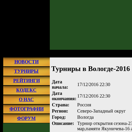
Главная
»
Турниры
»
Прошедшие турниры
» Турниры в Вологде-2016
НОВОСТИ
Турниры в Вологде-2016
ТУРНИРЫ
РЕЙТИНГИ
Дата
17/12/2016 22:30
начала:
КОДЕКС
Дата
17/12/2016 22:30
окончания:
О НАС
Страна:
Россия
ФОТОГРАФИИ
Регион:
Северо-Западный округ
Город:
Вологда
ФОРУМ
Описание:
Турнир открытия сезона-2
мар,памяти Якуничева-16 а