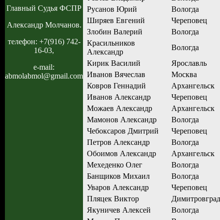
Главный Судья ФСПР
Русанов Юрий
Вологда
Ширяев Евгений
Череповец
Александр Молчанов.
Злобин Валерий
Вологда
телефон: +7(916) 742-
Красильников
Вологда
16-03,
Александр
Кирик Василий
Ярославль
e-mail:
Иванов Вячеслав
Москва
abmolabmol@gmail.com
Ковров Геннадий
Архангельск
Иванов Александр
Череповец
Можаев Александр
Архангельск
Мамонов Александр
Вологда
Чебоксаров Дмитрий
Череповец
Петров Александр
Вологда
Обоимов Александр
Архангельск
Мехеденко Олег
Вологда
Банщиков Михаил
Вологда
Уваров Александр
Череповец
Пляцек Виктор
Димитровгра
Якуничев Алексей
Вологда