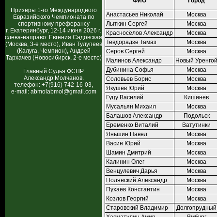
ФИО
Город
Призеры 1-го Международного
Анастасьев Николай
Москва
Евразийского Чемпионата по
спортивному преферансу
Лыткин Сергей
Москва
г. Екатеринбург, 12-14 июня 2026 г.
Красносёлов Александр
Москва
слева-направо: Евгения Садовская
Тевдорадзе Тамаз
Москва
(Москва, 3-е место), Иван Тулупеев
(Калуга, Чемпион), Андрей
Серов Сергей
Москва
Тархачев (Новосибирск, 2-е место)
Малинов Александр
Новый Уренго
Дубинина Софья
Москва
Главный Судья ФСПР
Александр Молчанов.
Соловьев Борис
Москва
телефон: +7(916) 742-16-03,
Якушев Юрий
Москва
e-mail: abmolabmol@gmail.com
Гуцу Василий
Кишинев
Мусальян Михаил
Москва
Балашов Александр
Подольск
Еременко Виталий
Ватутинки
Яньшин Павел
Москва
Васин Юрий
Москва
Шамин Дмитрий
Москва
Калинин Олег
Москва
Венцулевич Дарья
Москва
Полянский Александр
Москва
Пухаев Константин
Москва
Козлов Георгий
Москва
Старовский Владимир
Долгопрудный