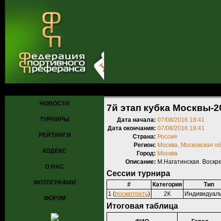
Главная
»
Турниры
»
Прошедшие турниры
» 7й этап кубка Москвы
НОВОСТИ
7й этап кубка Москвы-2
ТУРНИРЫ
Дата начала:
07/08/2016 18:41
Дата окончания:
07/08/2016 18:41
РЕЙТИНГИ
Страна:
Россия
Регион:
Москва, Московская о
КОДЕКС
Город:
Москва
Описание:
М.Нагатинская. Воскр
О НАС
Сессии турнира
ФОТОГРАФИИ
#
Категория
Тип
1 (
посмотреть
)
2К
Индивидуал
ФОРУМ
Итоговая таблица