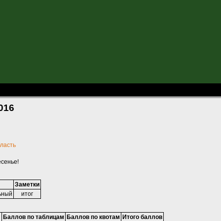
-2016
016
бласть
есенье!
Заметки
ьный
итог
Баллов по таблицам
Баллов по квотам
Итого баллов