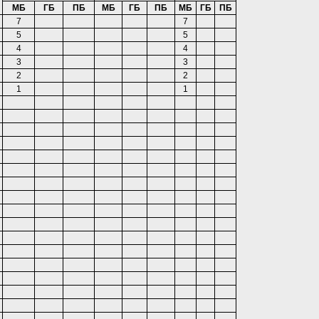
МБ
ГБ
ПБ
МБ
ГБ
ПБ
МБ
ГБ
ПБ
7
7
5
5
4
4
3
3
2
2
й
1
1