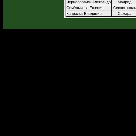
Чернобровкин Александр
Мадрид
Семёнычева Евгения
Севастополь
Капралов Владимир
Самара