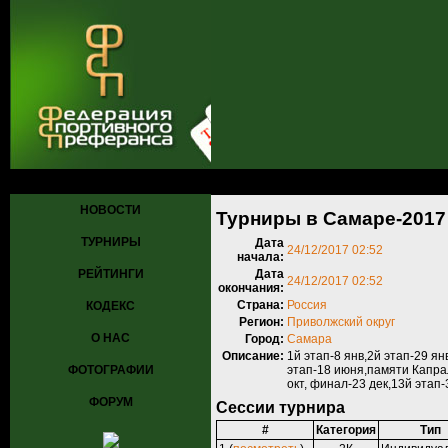
Главная
»
Турниры
»
Прошедшие турниры
» Турниры в Самаре-20
НОВОСТИ
Турниры в Самаре-2017
ТУРНИРЫ
Дата
24/12/2017 02:52
начала:
РЕЙТИНГИ
Дата
24/12/2017 02:52
окончания:
Страна:
Россия
КОДЕКС
Регион:
Приволжский округ
О НАС
Город:
Самара
Описание:
1й этап-8 янв,2й этап-29 ян
ФОТОГРАФИИ
этап-18 июня,памяти Капрал
окт, финал-23 дек,13й этап-
ФОРУМ
Сессии турнира
#
Категория
Тип