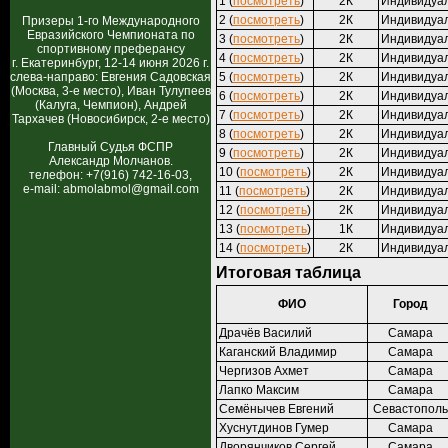
1 (
посмотреть
)
2К
Индивидуа
2 (
посмотреть
)
2К
Индивидуа
Призеры 1-го Международного
Евразийского Чемпионата по
3 (
посмотреть
)
2К
Индивидуа
спортивному преферансу
4 (
посмотреть
)
2К
Индивидуа
г. Екатеринбург, 12-14 июня 2026 г.
слева-направо: Евгения Садовская
5 (
посмотреть
)
2К
Индивидуа
(Москва, 3-е место), Иван Тулупеев
6 (
посмотреть
)
2К
Индивидуа
(Калуга, Чемпион), Андрей
7 (
посмотреть
)
2К
Индивидуа
Тархачев (Новосибирск, 2-е место)
8 (
посмотреть
)
2К
Индивидуа
Главный Судья ФСПР
9 (
посмотреть
)
2К
Индивидуа
Александр Молчанов.
10 (
посмотреть
)
2К
Индивидуа
телефон: +7(916) 742-16-03,
e-mail: abmolabmol@gmail.com
11 (
посмотреть
)
2К
Индивидуа
12 (
посмотреть
)
2К
Индивидуа
13 (
посмотреть
)
1К
Индивидуа
14 (
посмотреть
)
2К
Индивидуа
Итоговая таблица
ФИО
Город
Драчёв Василий
Самара
Каганский Владимир
Самара
Чергизов Ахмет
Самара
Лапко Максим
Самара
Семёнычев Евгений
Севастополь
Хуснутдинов Гумер
Самара
Дворянчиков Сергей
Самара