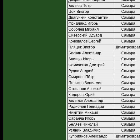
Беляев Пётр
Самара
Цой Виктор
Самара
Драгункин Константин
Самара
Фридлянд Игорь
Самара
Соболев Михаил
Самара
Сиверский Эдуард
Самара
Коновалов Сергей
Самара
Пляцек Виктор
Димитровгра
Белкин Александр
Самара
Анищик Игорь
Самара
Фомиченко Дмитрий
Самара
Рудов Андрей
Самара
Смирнов Пётр
Самара
Поляков Вениамин
Самара
Степанов Алексей
Самара
Кадеров Юрий
Самара
Беляков Александр
Самара
Радионов Геннадий
Самара
Никитин Михаил
Самара
Саранча Игорь
Самара
Беляев Николай
Самара
Рзянин Владимир
Самара
Куприянов Александр
Димитровгра