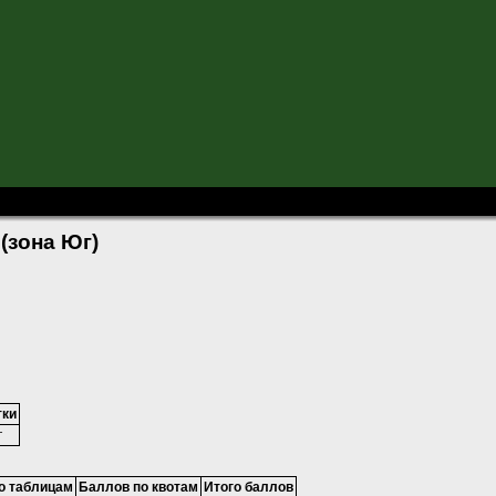
ии-2017 (зона Юг)
(зона Юг)
тки
г
о таблицам
Баллов по квотам
Итого баллов