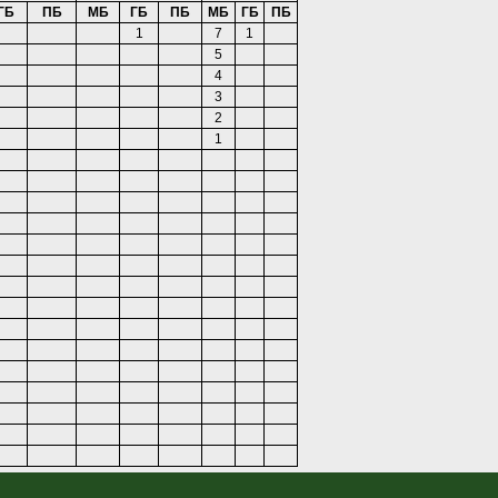
ГБ
ПБ
МБ
ГБ
ПБ
МБ
ГБ
ПБ
1
7
1
5
4
3
2
1