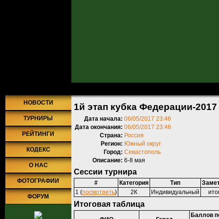
Главная
»
Турниры
»
Прошедшие турниры
» 1й этап кубка Федерац
НОВОСТИ
1й этап кубка Федерации-2017 
ТУРНИРЫ
Дата начала:
06/05/2017 23:46
Дата окончания:
06/05/2017 23:46
РЕЙТИНГИ
Страна:
Россия
Регион:
Южный округ
КОДЕКС
Город:
Севастополь
Описание:
6-8 мая
О НАС
Сессии турнира
ФОТОГРАФИИ
#
Категория
Тип
Заме
1 (
посмотреть
)
2К
Индивидуальный
ито
ФОРУМ
Итоговая таблица
Баллов п