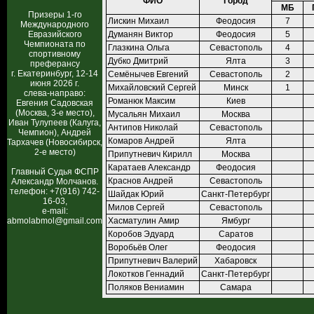
ФИО
Город
МБ
Призеры 1-го
Лискин Михаил
Феодосия
7
Международного
Евразийского
Думанян Виктор
Феодосия
5
Чемпионата по
Глазкина Ольга
Севастополь
4
спортивному
Дубко Дмитрий
Ялта
3
преферансу
г. Екатеринбург, 12-14
Семёнычев Евгений
Севастополь
2
июня 2026 г.
Михайловский Сергей
Минск
1
слева-направо:
Романюк Максим
Киев
Евгения Садовская
(Москва, 3-е место),
Мусальян Михаил
Москва
Иван Тулупеев (Калуга,
Антипов Николай
Севастополь
Чемпион), Андрей
Комаров Андрей
Ялта
Тархачев (Новосибирск,
2-е место)
Припутневич Кирилл
Москва
Каратаев Александр
Феодосия
Главный Судья ФСПР
Краснов Андрей
Севастополь
Александр Молчанов.
телефон: +7(916) 742-
Шайдак Юрий
Санкт-Петербург
16-03,
Милов Сергей
Севастополь
e-mail:
abmolabmol@gmail.com
Хасматулин Амир
Ямбург
Коробов Эдуард
Саратов
Воробьёв Олег
Феодосия
Припутневич Валерий
Хабаровск
Локотков Геннадий
Санкт-Петербург
Поляков Вениамин
Самара