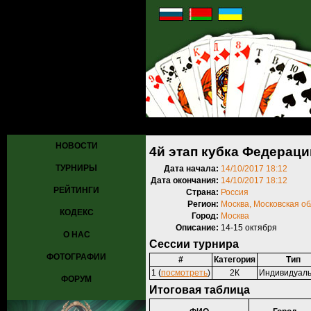
Главная
»
Турниры
»
Прошедшие турниры
» 4й этап кубка Федера
НОВОСТИ
4й этап кубка Федераци
ТУРНИРЫ
Дата начала:
14/10/2017 18:12
Дата окончания:
14/10/2017 18:12
РЕЙТИНГИ
Страна:
Россия
Регион:
Москва, Московская о
КОДЕКС
Город:
Москва
Описание:
14-15 октября
О НАС
Сессии турнира
ФОТОГРАФИИ
#
Категория
Тип
1 (
посмотреть
)
2К
Индивидуал
ФОРУМ
Итоговая таблица