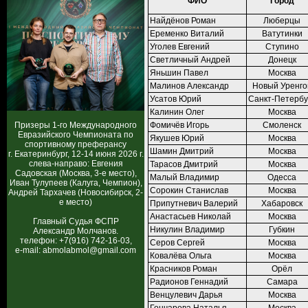
ФИО
Город
Найдёнов Роман
Люберцы
Еременко Виталий
Ватутинки
Уголев Евгений
Ступино
Светличный Андрей
Донецк
Яньшин Павел
Москва
Малинов Александр
Новый Уренго
Усатов Юрий
Санкт-Петербу
Калинин Олег
Москва
Призеры 1-го Международного
Фомичёв Игорь
Смоленск
Евразийского Чемпионата по
Якушев Юрий
Москва
спортивному преферансу
Шамин Дмитрий
Москва
г. Екатеринбург, 12-14 июня 2026 г.
слева-направо: Евгения
Тарасов Дмитрий
Москва
Садовская (Москва, 3-е место),
Малый Владимир
Одесса
Иван Тулупеев (Калуга, Чемпион),
Сорокин Станислав
Москва
Андрей Тархачев (Новосибирск, 2-
е место)
Припутневич Валерий
Хабаровск
Анастасьев Николай
Москва
Главный Судья ФСПР
Никулин Владимир
Губкин
Александр Молчанов.
телефон: +7(916) 742-16-03,
Серов Сергей
Москва
e-mail: abmolabmol@gmail.com
Ковалёва Ольга
Москва
Красников Роман
Орёл
Радионов Геннадий
Самара
Венцулевич Дарья
Москва