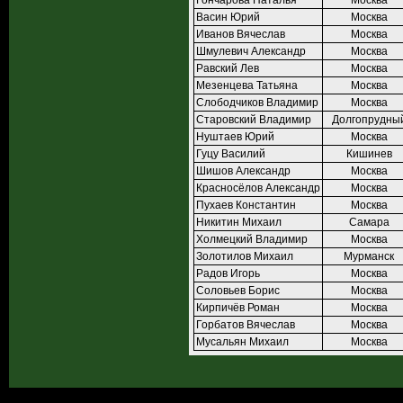
Гончарова Наталья
Москва
Васин Юрий
Москва
Иванов Вячеслав
Москва
Шмулевич Александр
Москва
Равский Лев
Москва
Мезенцева Татьяна
Москва
Слободчиков Владимир
Москва
Старовский Владимир
Долгопрудны
Нуштаев Юрий
Москва
Гуцу Василий
Кишинев
Шишов Александр
Москва
Красносёлов Александр
Москва
Пухаев Константин
Москва
Никитин Михаил
Самара
Холмецкий Владимир
Москва
Золотилов Михаил
Мурманск
Радов Игорь
Москва
Соловьев Борис
Москва
Кирпичёв Роман
Москва
Горбатов Вячеслав
Москва
Мусальян Михаил
Москва