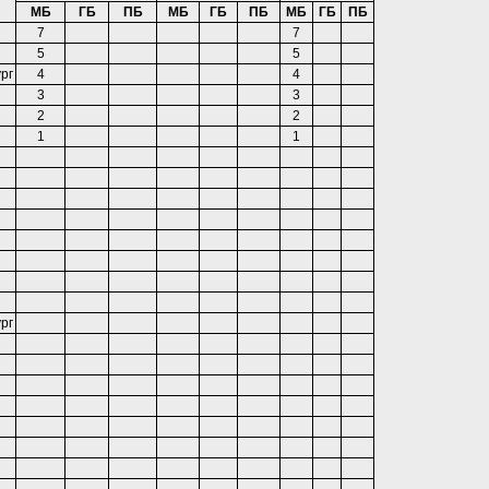
МБ
ГБ
ПБ
МБ
ГБ
ПБ
МБ
ГБ
ПБ
7
7
5
5
рг
4
4
3
3
2
2
1
1
рг