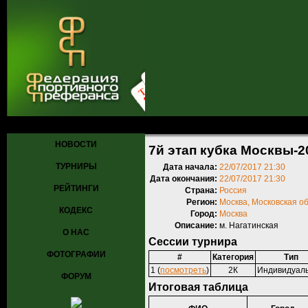
Главная
»
Турниры
»
Прошедшие турниры
» 7й этап кубка Москвы
НОВОСТИ
7й этап кубка Москвы-2
ТУРНИРЫ
Дата начала:
22/07/2017 21:30
Дата окончания:
22/07/2017 21:30
РЕЙТИНГИ
Страна:
Россия
Регион:
Москва, Московская о
КОДЕКС
Город:
Москва
Описание:
м. Нагатинская
О НАС
Сессии турнира
ФОТОГРАФИИ
#
Категория
Тип
1 (
посмотреть
)
2К
Индивидуал
ФОРУМ
Итоговая таблица