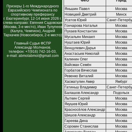
ФИО
Город
Призеры 1-го Международного
Яньшин Павел
Москва
Евразийского Чемпионата по
спортивному преферансу
Новицкий Дмитрий
Минск
г. Екатеринбург, 12-14 июня 2026 г.
Усатов Юрий
Санкт-Петербу
слева-направо: Евгения Садовская
Гончарова Наталья
Москва
(Москва, 3-е место), Иван Тулупеев
(Калуга, Чемпион), Андрей
Пухаев Константин
Москва
Тархачев (Новосибирск, 2-е место)
Мусальян Михаил
Москва
Нуштаев Юрий
Москва
Главный Судья ФСПР
Александр Молчанов.
Венцулевич Дарья
Москва
телефон: +7(916) 742-16-03,
Анастасьев Николай
Москва
e-mail: abmolabmol@gmail.com
Калинин Олег
Москва
Вайсман Семён
Москва
Горбатов Вячеслав
Москва
Ревенко Виталий
Москва
Хасматулин Амир
Ямбург
Гатиньш Владимир
Санкт-Петербу
Балашов Александр
Подольск
Лыткин Сергей
Москва
Якушев Юрий
Москва
Красносёлов Александр
Москва
Шишов Александр
Москва
Гареева Дина
Москва
Сорокин Станислав
Москва