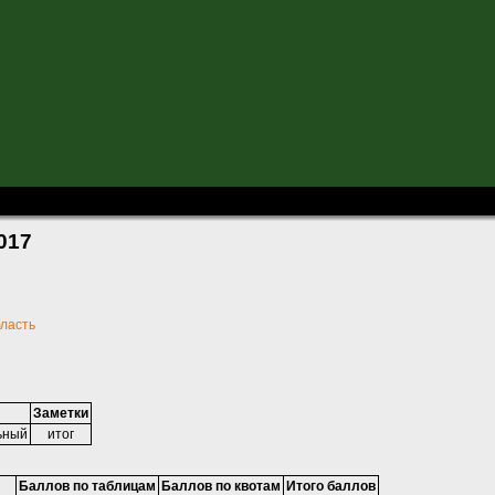
-2017
017
бласть
Заметки
ьный
итог
Баллов по таблицам
Баллов по квотам
Итого баллов