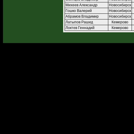
Михеев Александр
Новосибирск
Гошко Валерий
Новосибирск
Абрамов Владимир
Новосибирск
Латыпов Рашид
Кемерово
Локтев Геннадий
Кемерово