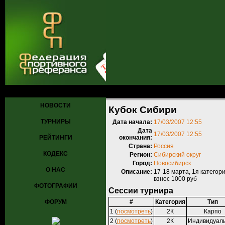
Главная
»
Турниры
»
Прошедшие турниры
» Кубок Сибири
НОВОСТИ
Кубок Сибири
ТУРНИРЫ
Дата начала:
17/03/2007 12:55
Дата
17/03/2007 12:55
РЕЙТИНГИ
окончания:
Страна:
Россия
КОДЕКС
Регион:
Сибирский округ
Город:
Новосибирск
О НАС
Описание:
17-18 марта, 1я категори
взнос 1000 руб
ФОТОГРАФИИ
Сессии турнира
ФОРУМ
#
Категория
Тип
1 (
посмотреть
)
2К
Карпо
2 (
посмотреть
)
2К
Индивидуал