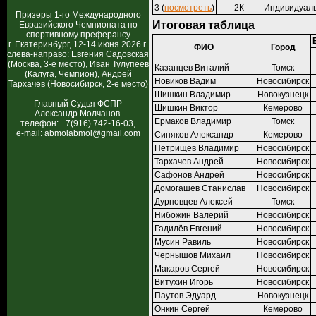
3 (
посмотреть
)
2К
Индивидуал
Призеры 1-го Международного
Итоговая таблица
Евразийского Чемпионата по
спортивному преферансу
г. Екатеринбург, 12-14 июня 2026 г.
ФИО
Город
слева-направо: Евгения Садовская
(Москва, 3-е место), Иван Тулупеев
Казанцев Виталий
Томск
(Калуга, Чемпион), Андрей
Новиков Вадим
Новосибирск
Тархачев (Новосибирск, 2-е место)
Шишкин Владимир
Новокузнецк
Главный Судья ФСПР
Шишкин Виктор
Кемерово
Александр Молчанов.
Ермаков Владимир
Томск
телефон: +7(916) 742-16-03,
e-mail: abmolabmol@gmail.com
Синяков Александр
Кемерово
Петрищев Владимир
Новосибирск
Тархачев Андрей
Новосибирск
Сафонов Андрей
Новосибирск
Домогашев Станислав
Новосибирск
Дурновцев Алексей
Томск
Нибожин Валерий
Новосибирск
Гадилёв Евгений
Новосибирск
Мусин Равиль
Новосибирск
Чернышов Михаил
Новосибирск
Макаров Сергей
Новосибирск
Витухин Игорь
Новосибирск
Паутов Эдуард
Новокузнецк
Онкин Сергей
Кемерово