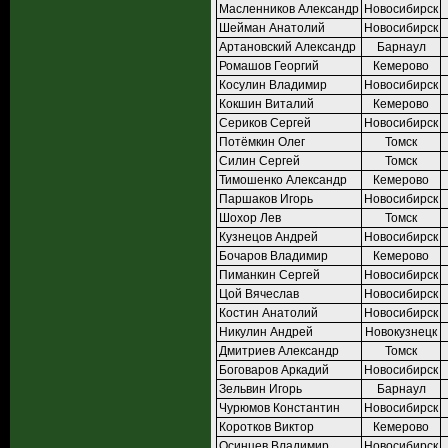
Масленников Александр
Новосибирск
Шейман Анатолий
Новосибирск
Артановский Александр
Барнаул
Ромашов Георгий
Кемерово
Косулин Владимир
Новосибирск
Кокшин Виталий
Кемерово
Сериков Сергей
Новосибирск
Потёмкин Олег
Томск
Силин Сергей
Томск
Тимошенко Александр
Кемерово
Паршаков Игорь
Новосибирск
Шохор Лев
Томск
Кузнецов Андрей
Новосибирск
Бочаров Владимир
Кемерово
Пиманкин Сергей
Новосибирск
Цой Вячеслав
Новосибирск
Костин Анатолий
Новосибирск
Никулин Андрей
Новокузнецк
Дмитриев Александр
Томск
Боговаров Аркадий
Новосибирск
Зельвин Игорь
Барнаул
Чурюмов Константин
Новосибирск
Коротков Виктор
Кемерово
Осинцев Владимир
Новосибирск