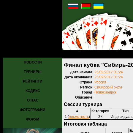
Главная
»
Турниры
»
Прошедшие турниры
» Финал кубка "Сибирь
НОВОСТИ
Финал кубка "Сибирь-2
ТУРНИРЫ
Дата начала:
25/09/2017 01:24
Дата окончания:
25/09/2017 01:24
РЕЙТИНГИ
Страна:
Россия
Регион:
Сибирский округ
КОДЕКС
Город:
Новосибирск
Описание:
О НАС
Сессии турнира
ФОТОГРАФИИ
#
Категория
Тип
1 (
посмотреть
)
2К
Индивидуал
ФОРУМ
Итоговая таблица
Б