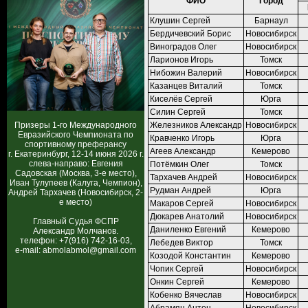
ФИО
Город
Клушин Сергей
Барнаул
Бердичевский Борис
Новосибирск
Виноградов Олег
Новосибирск
Ларионов Игорь
Томск
Нибожин Валерий
Новосибирск
Казанцев Виталий
Томск
Киселёв Сергей
Юрга
Силин Сергей
Томск
Призеры 1-го Международного
Железников Александр
Новосибирск
Евразийского Чемпионата по
Кравченко Игорь
Юрга
спортивному преферансу
Агеев Александр
Кемерово
г. Екатеринбург, 12-14 июня 2026 г.
слева-направо: Евгения
Потёмкин Олег
Томск
Садовская (Москва, 3-е место),
Тархачев Андрей
Новосибирск
Иван Тулупеев (Калуга, Чемпион),
Рудман Андрей
Юрга
Андрей Тархачев (Новосибирск, 2-
е место)
Макаров Сергей
Новосибирск
Дюкарев Анатолий
Новосибирск
Главный Судья ФСПР
Даниленко Евгений
Кемерово
Александр Молчанов.
телефон: +7(916) 742-16-03,
Лебедев Виктор
Томск
e-mail: abmolabmol@gmail.com
Козодой Константин
Кемерово
Чопик Сергей
Новосибирск
Онкин Сергей
Кемерово
Кобенко Вячеслав
Новосибирск