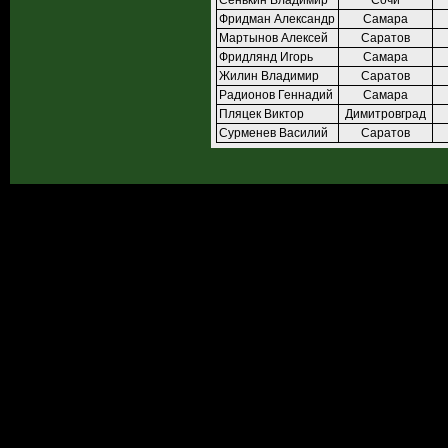
Сенькин Владимир
Сочи
Фридман Александр
Самара
Мартынов Алексей
Саратов
Фридлянд Игорь
Самара
Жилин Владимир
Саратов
Радионов Геннадий
Самара
Пляцек Виктор
Димитровград
Сурменев Василий
Саратов