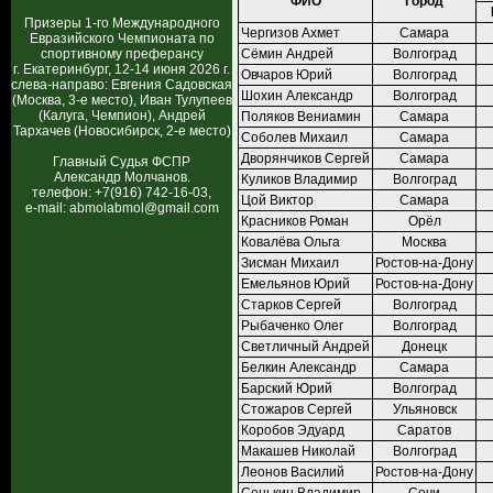
ФИО
Город
Призеры 1-го Международного
Чергизов Ахмет
Самара
Евразийского Чемпионата по
спортивному преферансу
Сёмин Андрей
Волгоград
г. Екатеринбург, 12-14 июня 2026 г.
Овчаров Юрий
Волгоград
слева-направо: Евгения Садовская
Шохин Александр
Волгоград
(Москва, 3-е место), Иван Тулупеев
(Калуга, Чемпион), Андрей
Поляков Вениамин
Самара
Тархачев (Новосибирск, 2-е место)
Соболев Михаил
Самара
Дворянчиков Сергей
Самара
Главный Судья ФСПР
Александр Молчанов.
Куликов Владимир
Волгоград
телефон: +7(916) 742-16-03,
Цой Виктор
Самара
e-mail: abmolabmol@gmail.com
Красников Роман
Орёл
Ковалёва Ольга
Москва
Зисман Михаил
Ростов-на-Дону
Емельянов Юрий
Ростов-на-Дону
Старков Сергей
Волгоград
Рыбаченко Олег
Волгоград
Светличный Андрей
Донецк
Белкин Александр
Самара
Барский Юрий
Волгоград
Стожаров Сергей
Ульяновск
Коробов Эдуард
Саратов
Макашев Николай
Волгоград
Леонов Василий
Ростов-на-Дону