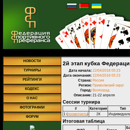
Главная
»
Турниры
»
Прошедшие турниры
» 2й этап кубка Федера
НОВОСТИ
2й этап кубка Федераци
ТУРНИРЫ
Дата начала:
22/04/2018 05:23
Дата окончания:
22/04/2018 05:23
РЕЙТИНГИ
Страна:
Россия
Регион:
Приволжский округ
КОДЕКС
Город:
Волгоград
Описание:
21-22 апреля
О НАС
Сессии турнира
ФОТОГРАФИИ
#
Категория
Тип
1 (
посмотреть
)
2К
Индивидуал
ФОРУМ
Итоговая таблица
Б