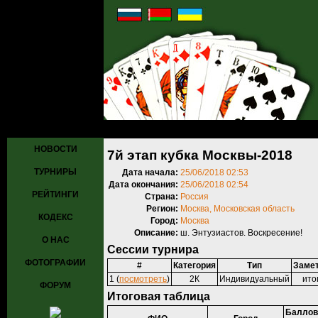
Главная
»
Турниры
»
Прошедшие турниры
» 7й этап кубка Москвы
НОВОСТИ
7й этап кубка Москвы-2018
ТУРНИРЫ
Дата начала:
25/06/2018 02:53
Дата окончания:
25/06/2018 02:54
РЕЙТИНГИ
Страна:
Россия
Регион:
Москва, Московская область
КОДЕКС
Город:
Москва
Описание:
ш. Энтузиастов. Воскресение!
О НАС
Сессии турнира
ФОТОГРАФИИ
#
Категория
Тип
Заме
1 (
посмотреть
)
2К
Индивидуальный
ито
ФОРУМ
Итоговая таблица
Баллов