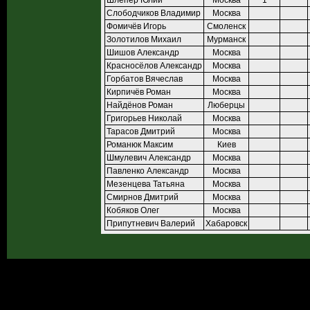
Шлепер Юлий
Москва
1
Слободчиков Владимир
Москва
Фомичёв Игорь
Смоленск
Золотилов Михаил
Мурманск
Шишов Александр
Москва
Красносёлов Александр
Москва
Горбатов Вячеслав
Москва
Кирпичёв Роман
Москва
Найдёнов Роман
Люберцы
Григорьев Николай
Москва
Тарасов Дмитрий
Москва
Романюк Максим
Киев
Шмулевич Александр
Москва
Павленко Александр
Москва
Мезенцева Татьяна
Москва
Смирнов Дмитрий
Москва
Кобяков Олег
Москва
Припутневич Валерий
Хабаровск