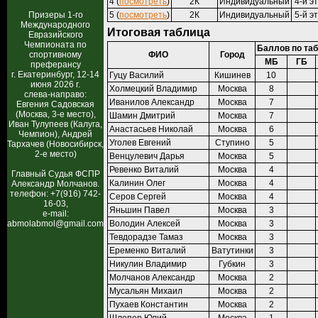
4 (
посмотреть
)
2К
Индивидуальный
4-й э
Призеры 1-го
5 (
посмотреть
)
2К
Индивидуальный
5-й э
Международного
Итоговая таблица
Евразийского
Чемпионата по
Баллов по та
спортивному
ФИО
Город
МБ
ГБ
преферансу
г. Екатеринбург, 12-14
Гуцу Василий
Кишинев
10
июня 2026 г.
Холмецкий Владимир
Москва
8
слева-направо:
Иванилов Александр
Москва
7
Евгения Садовская
(Москва, 3-е место),
Шамин Дмитрий
Москва
7
Иван Тулупеев (Калуга,
Анастасьев Николай
Москва
6
Чемпион), Андрей
Уголев Евгений
Ступино
5
Тархачев (Новосибирск,
2-е место)
Венцулевич Дарья
Москва
5
Ревенко Виталий
Москва
4
Главный Судья ФСПР
Калинин Олег
Москва
4
Александр Молчанов.
телефон: +7(916) 742-
Серов Сергей
Москва
4
16-03,
Яньшин Павел
Москва
3
e-mail:
abmolabmol@gmail.com
Володин Алексей
Москва
3
Тевдорадзе Тамаз
Москва
3
Еременко Виталий
Ватутинки
3
Никулин Владимир
Губкин
3
Молчанов Александр
Москва
2
Мусальян Михаил
Москва
2
Пухаев Константин
Москва
2