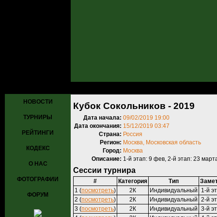
Главная
»
Турниры
»
Прошедшие турниры
» Кубок Сокольников - 
НОВОСТИ
Кубок Сокольников - 2019
ТУРНИРЫ
Дата начала:
09/02/2019 19:00
Дата окончания:
15/12/2019 03:47
РЕЙТИНГИ
Страна:
Россия
Регион:
Москва, Московская область
КОДЕКС
Город:
Москва
Описание:
1-й этап: 9 фев, 2-й этап: 23 март
О НАС
Сессии турнира
ФОТОГРАФИИ
#
Категория
Тип
Заме
1 (
посмотреть
)
2К
Индивидуальный
1-й э
ФОРУМ
2 (
посмотреть
)
2К
Индивидуальный
2-й э
3 (
посмотреть
)
2К
Индивидуальный
3-й э