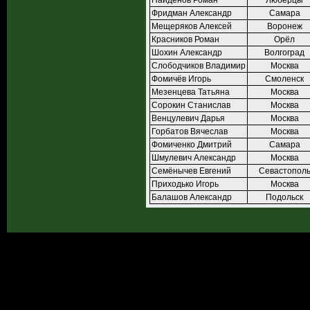
Найдёнов Роман
Люберцы
Фридман Александр
Самара
Мещеряков Алексей
Воронеж
Красников Роман
Орёл
Шохин Александр
Волгоград
Слободчиков Владимир
Москва
Фомичёв Игорь
Смоленск
Мезенцева Татьяна
Москва
Сорокин Станислав
Москва
Венцулевич Дарья
Москва
Горбатов Вячеслав
Москва
Фомиченко Дмитрий
Самара
Шмулевич Александр
Москва
Семёнычев Евгений
Севастопол
Приходько Игорь
Москва
Балашов Александр
Подольск