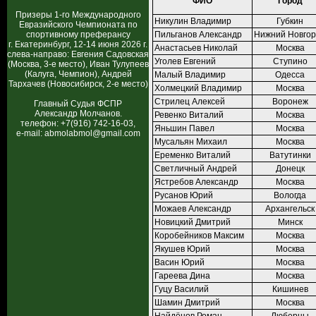
ФИО
Город
Призеры 1-го Международного
Никулин Владимир
Губкин
Евразийского Чемпионата по
спортивному преферансу
Пильганов Александр
Нижний Новго
г. Екатеринбург, 12-14 июня 2026 г.
Анастасьев Николай
Москва
слева-направо: Евгения Садовская
Уголев Евгений
Ступино
(Москва, 3-е место), Иван Тулупеев
(Калуга, Чемпион), Андрей
Малый Владимир
Одесса
Тархачев (Новосибирск, 2-е место)
Холмецкий Владимир
Москва
Стрилец Алексей
Воронеж
Главный Судья ФСПР
Александр Молчанов.
Ревенко Виталий
Москва
телефон: +7(916) 742-16-03,
Яньшин Павел
Москва
e-mail: abmolabmol@gmail.com
Мусальян Михаил
Москва
Еременко Виталий
Ватутинки
Светличный Андрей
Донецк
Ястребов Александр
Москва
Русанов Юрий
Вологда
Можаев Александр
Архангельск
Новицкий Дмитрий
Минск
Коробейников Максим
Москва
Якушев Юрий
Москва
Васин Юрий
Москва
Гареева Дина
Москва
Гуцу Василий
Кишинев
Шамин Дмитрий
Москва