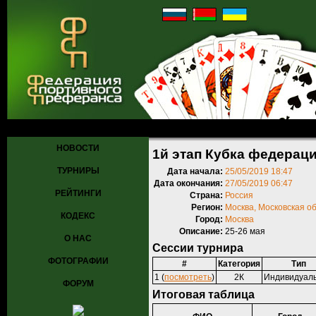
Главная
»
Турниры
»
Прошедшие турниры
» 1й этап Кубка федера
НОВОСТИ
1й этап Кубка федераци
ТУРНИРЫ
Дата начала:
25/05/2019 18:47
Дата окончания:
27/05/2019 06:47
РЕЙТИНГИ
Страна:
Россия
Регион:
Москва, Московская о
КОДЕКС
Город:
Москва
Описание:
25-26 мая
О НАС
Сессии турнира
ФОТОГРАФИИ
#
Категория
Тип
1 (
посмотреть
)
2К
Индивидуал
ФОРУМ
Итоговая таблица